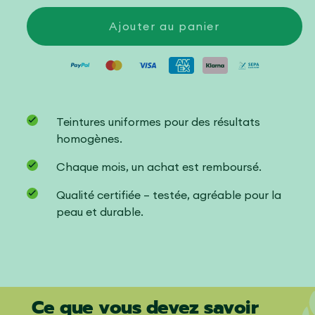
de
de
Lisa
Lisa
Ajouter au panier
Premium
Premium
Jeans
Jeans
Teintures uniformes pour des résultats
homogènes.
Chaque mois, un achat est remboursé.
Qualité certifiée – testée, agréable pour la
peau et durable.
Ce que vous devez savoir