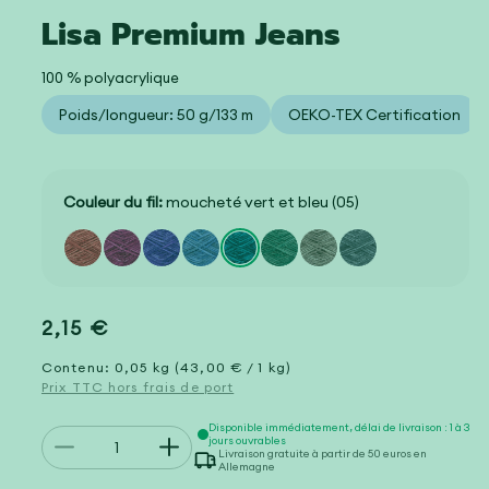
Lisa Premium Jeans
100 % polyacrylique
Poids/longueur: 50 g/133 m
OEKO-TEX Certification
Couleur du fil:
moucheté vert et bleu (05)
Prix
2,15 €
habituel
Contenu: 0,05 kg (43,00 € / 1 kg)
Prix TTC hors frais de port
Quantité
Disponible immédiatement, délai de livraison : 1 à 3
jours ouvrables
Réduire
Augmenter
Livraison gratuite à partir de 50 euros en
Allemagne
la
la
quantité
quantité