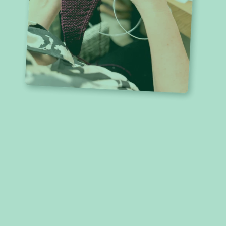
Notre mission « faite maison
»
Nous voulons passionner les gens pour le thème
du fait main et les inspirer dans leurs projets
créatifs. Dans un monde qui tourne de plus en
plus vite, dominé par la fast-fashion uniforme et
la consommation passive de médias, nous
prônons la décélération, l'individualisme et