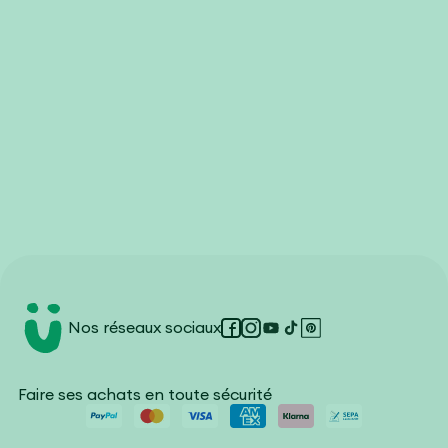
l'expression créative.
Nous créons des produits qui procurent aux
autres des moments de détente, de joie et de
bonheur, rendant ainsi le monde un peu meilleur.
Nos réseaux sociaux
Facebook
Instagram
YouTube
TikTok
Pinterest
Faire ses achats en toute sécurité