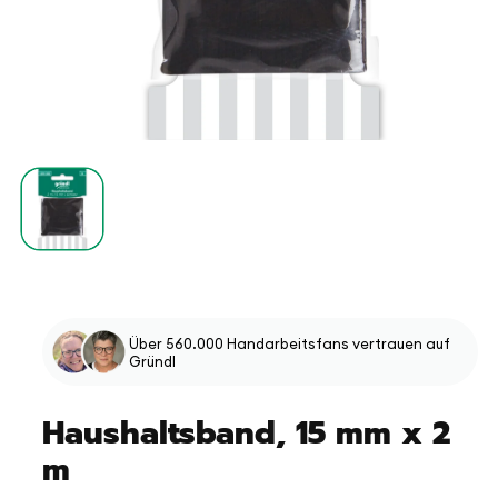
Medien
1
in
Modal
öffnen
Über 560.000 Handarbeitsfans vertrauen auf
Gründl
Haushaltsband, 15 mm x 2
m