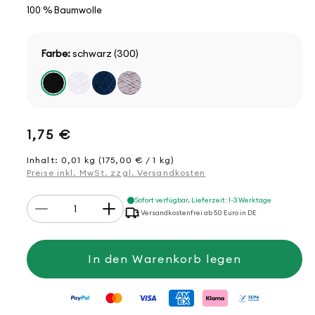
100 % Baumwolle
Farbe:
schwarz (300)
Normaler
1,75 €
Preis
Inhalt: 0,01 kg (175,00 € / 1 kg)
Preise inkl. MwSt. zzgl. Versandkosten
Anzahl
Sofort verfügbar, Lieferzeit: 1-3 Werktage
Verringere
Erhöhe
Versandkostenfrei ab 50 Euro in DE
die
die
Menge
Menge
für
für
Haushaltsband,
Haushaltsband,
In den Warenkorb legen
15
15
mm
mm
x
x
2
2
m
m