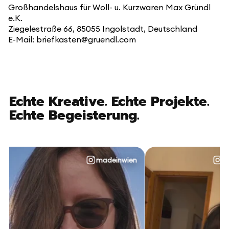
Großhandelshaus für Woll- u. Kurzwaren Max Gründl
e.K.
Ziegelestraße 66, 85055 Ingolstadt, Deutschland
E-Mail: briefkasten@gruendl.com
Echte Kreative. Echte Projekte.
Echte Begeisterung.
madeinwien
@