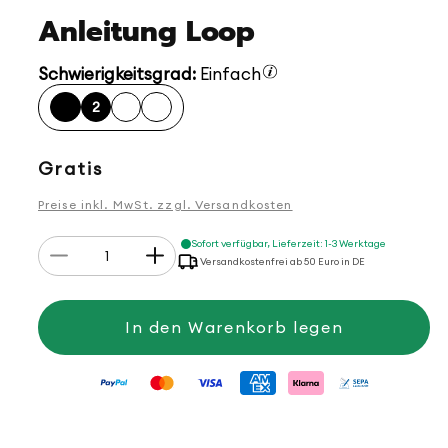
Anleitung Loop
Schwierigkeitsgrad:
Einfach
2
Normaler
Gratis
Preis
Preise inkl. MwSt. zzgl. Versandkosten
Anzahl
Sofort verfügbar, Lieferzeit: 1-3 Werktage
Verringere
Erhöhe
Versandkostenfrei ab 50 Euro in DE
die
die
Menge
Menge
für
für
Anleitung
Anleitung
In den Warenkorb legen
Loop
Loop