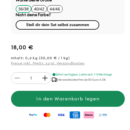
Wähle deine Größe
36/38
40/42
44/46
Nicht deine Farbe?
Stell dir dein Set selbst zusammen
Normaler
18,00 €
Preis
Inhalt: 0,6 kg (30,00 € / 1 kg)
Preise inkl. MwSt. zzgl. Versandkosten
Anzahl
Sofort verfügbar, Lieferzeit: 1-3 Werktage
Verringere
Erhöhe
Versandkostenfrei ab 50 Euro in DE
die
die
Menge
Menge
für
für
Strickset
Strickset
In den Warenkorb legen
Pullover
Pullover
mit
mit
Streifen
Streifen