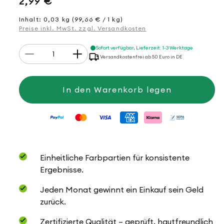
Normaler
2,99 €
Preis
Inhalt: 0,03 kg (99,66 € / 1 kg)
Preise inkl. MwSt. zzgl. Versandkosten
Anzahl
Sofort verfügbar, Lieferzeit: 1-3 Werktage
Verringere
Erhöhe
Versandkostenfrei ab 50 Euro in DE
die
die
Menge
Menge
für
für
Wäschenetz,
Wäschenetz,
In den Warenkorb legen
35
35
x
x
50
50
cm
cm
Einheitliche Farbpartien für konsistente
Ergebnisse.
Jeden Monat gewinnt ein Einkauf sein Geld
zurück.
Zertifizierte Qualität – geprüft, hautfreundlich