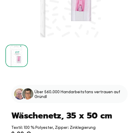
Medien
1
in
Modal
öffnen
Über 560.000 Handarbeitsfans vertrauen auf
Gründl
Wäschenetz, 35 x 50 cm
Textil: 100 % Polyester, Zipper: Zinklegierung