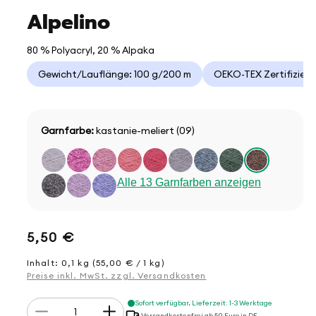
Alpelino
80 % Polyacryl, 20 % Alpaka
Gewicht/Lauflänge: 100 g/200 m
OEKO-TEX Zertifizier
Garnfarbe:
kastanie-meliert (09)
Alle 13 Garnfarben anzeigen
Normaler
5,50 €
Preis
Inhalt: 0,1 kg (55,00 € / 1 kg)
Preise inkl. MwSt. zzgl. Versandkosten
Anzahl
Sofort verfügbar, Lieferzeit: 1-3 Werktage
Verringere
Erhöhe
Versandkostenfrei ab 50 Euro in DE