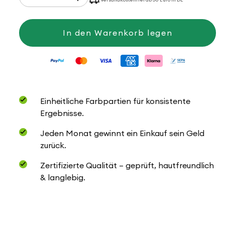
die
die
Menge
Menge
für
für
Alpelino
Alpelino
In den Warenkorb legen
Einheitliche Farbpartien für konsistente
Ergebnisse.
Jeden Monat gewinnt ein Einkauf sein Geld
zurück.
Zertifizierte Qualität – geprüft, hautfreundlich
& langlebig.