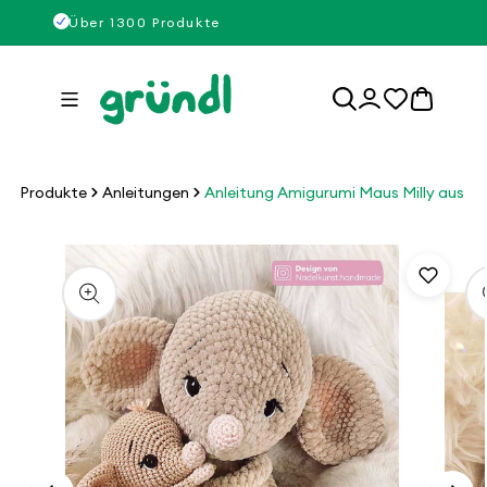
Direkt
Über 1300 Produkte
zum
Inhalt
0
Einloggen
Artikel
Produkte
Anleitungen
Anleitung Amigurumi Maus Milly aus Ch
u
roduktinformationen
pringen