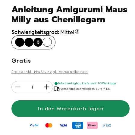
Anleitung Amigurumi Maus
Milly aus Chenillegarn
Schwierigkeitsgrad:
Mittel
3
Normaler
Gratis
Preis
Preise inkl. MwSt. zzgl. Versandkosten
Anzahl
Sofort verfügbar, Lieferzeit: 1-3 Werktage
Verringere
Erhöhe
Versandkostenfrei ab 50 Euro in DE
die
die
Menge
Menge
für
für
Anleitung
Anleitung
In den Warenkorb legen
Amigurumi
Amigurumi
Maus
Maus
Milly
Milly
aus
aus
Chenillegarn
Chenillegarn