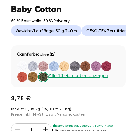
Baby Cotton
50 % Baumwolle, 50 % Polyacryl
Gewicht/Lauflänge: 50 g/140 m
OEKO-TEX Zertifizieru
Garnfarbe:
olive (12)
Alle 14 Garnfarben anzeigen
Normaler
3,75 €
Preis
Inhalt: 0,05 kg (75,00 € / 1 kg)
Preise inkl. MwSt. zzgl. Versandkosten
Anzahl
Sofort verfügbar, Lieferzeit: 1-3 Werktage
Verringere
Erhöhe
Versandkostenfrei ab 50 Euro in DE