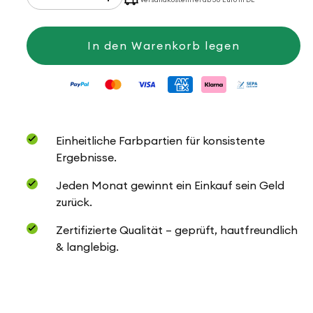
die
die
Menge
Menge
für
für
Baby
Baby
In den Warenkorb legen
Cotton
Cotton
Einheitliche Farbpartien für konsistente
Ergebnisse.
Jeden Monat gewinnt ein Einkauf sein Geld
zurück.
Zertifizierte Qualität – geprüft, hautfreundlich
& langlebig.