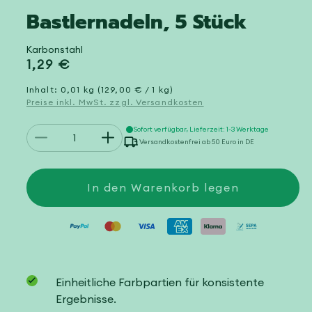
Bastlernadeln, 5 Stück
Karbonstahl
Normaler
1,29 €
Preis
Inhalt: 0,01 kg (129,00 € / 1 kg)
Preise inkl. MwSt. zzgl. Versandkosten
Anzahl
Sofort verfügbar, Lieferzeit: 1-3 Werktage
Verringere
Erhöhe
Versandkostenfrei ab 50 Euro in DE
die
die
Menge
Menge
für
für
Bastlernadeln,
Bastlernadeln,
In den Warenkorb legen
5
5
Stück
Stück
Einheitliche Farbpartien für konsistente
Ergebnisse.