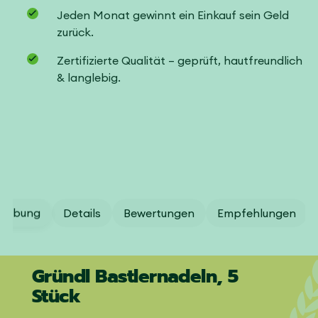
Jeden Monat gewinnt ein Einkauf sein Geld
zurück.
Zertifizierte Qualität – geprüft, hautfreundlich
& langlebig.
reibung
Details
Bewertungen
Empfehlungen
Gründl Bastlernadeln, 5
Stück