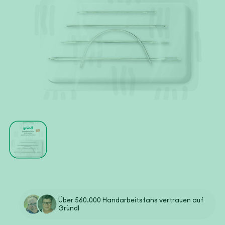
Medien
1
in
Modal
öffnen
Über 560.000 Handarbeitsfans vertrauen auf
Gründl