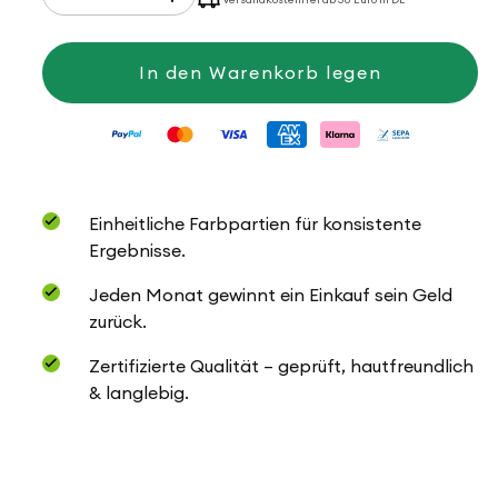
die
die
Menge
Menge
für
für
Big
Big
In den Warenkorb legen
Mamma
Mamma
print
print
Einheitliche Farbpartien für konsistente
Ergebnisse.
Jeden Monat gewinnt ein Einkauf sein Geld
zurück.
Zertifizierte Qualität – geprüft, hautfreundlich
& langlebig.