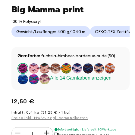
Big Mamma print
100 % Polyacryl
Gewicht/Lauflänge: 400 g/1040 m
OEKO-TEX Zertifizie
Garnfarbe:
fuchsia-himbeer-bordeaux-nude (50)
Alle 14 Garnfarben anzeigen
Normaler
12,50 €
Preis
Inhalt: 0,4 kg (31,25 € / 1 kg)
Preise inkl. MwSt. zzgl. Versandkosten
Anzahl
Sofort verfügbar, Lieferzeit: 1-3 Werktage
Verringere
Erhöhe
Versandkostenfrei ab 50 Euro in DE