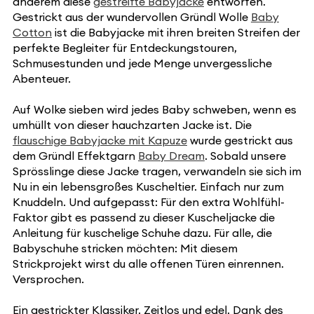
anderem diese
gestreifte Babyjacke
entworfen.
Gestrickt aus der wundervollen Gründl Wolle
Baby
Cotton
ist die Babyjacke mit ihren breiten Streifen der
perfekte Begleiter für Entdeckungstouren,
Schmusestunden und jede Menge unvergessliche
Abenteuer.
Auf Wolke sieben wird jedes Baby schweben, wenn es
umhüllt von dieser hauchzarten Jacke ist. Die
flauschige Babyjacke mit Kapuze
wurde gestrickt aus
dem Gründl Effektgarn
Baby Dream
. Sobald unsere
Sprösslinge diese Jacke tragen, verwandeln sie sich im
Nu in ein lebensgroßes Kuscheltier. Einfach nur zum
Knuddeln. Und aufgepasst: Für den extra Wohlfühl-
Faktor gibt es passend zu dieser Kuscheljacke die
Anleitung für kuschelige Schuhe dazu. Für alle, die
Babyschuhe stricken möchten: Mit diesem
Strickprojekt wirst du alle offenen Türen einrennen.
Versprochen.
Ein gestrickter Klassiker. Zeitlos und edel. Dank des