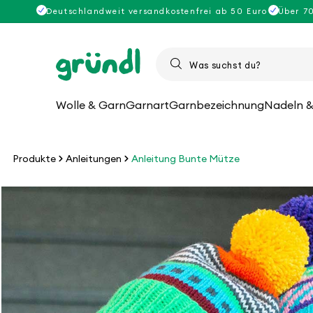
Direkt
Deutschlandweit versandkostenfrei ab 50 Euro
Über 7
zum
Inhalt
Wolle & Garn
Garnart
Garnbezeichnung
Nadeln &
Produkte
Anleitungen
Anleitung Bunte Mütze
u
roduktinformationen
pringen