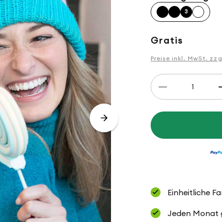
3
Normaler
Gratis
Preis
Preise inkl. MwSt. zz
Anzahl
Verringere
die
Menge
für
Anleitung
Bunte
Mütze
Einheitliche F
Jeden Monat ge