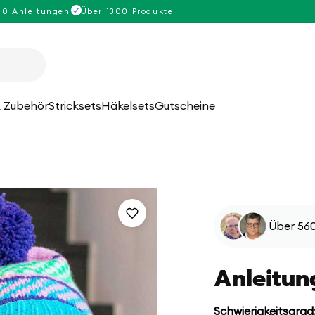
00 Anleitungen
Über 1300 Produkte
 Zubehör
Stricksets
Häkelsets
Gutscheine
Über 560
Anleitun
Schwierigkeitsgrad