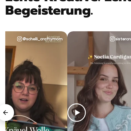
Begeisterung.
@schelli_craftymom
sistercr