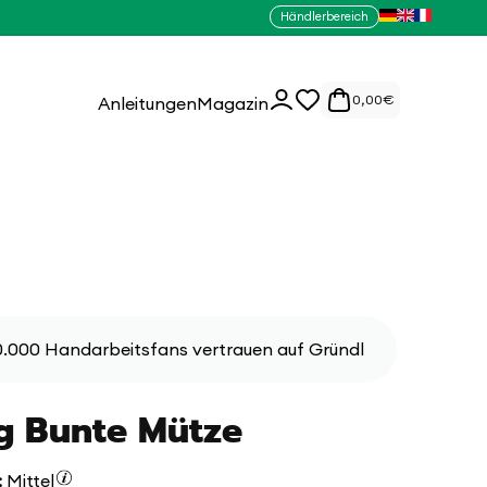
Händlerbereich
0
Einloggen
0,00
€
Anleitungen
Magazin
Artikel
.000 Handarbeitsfans vertrauen auf Gründl
g Bunte Mütze
:
Mittel