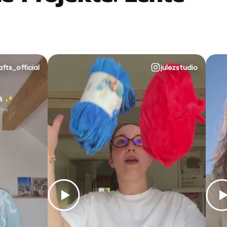
afts_official
julezstudio