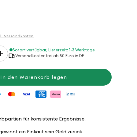
gl. Versandkosten
Sofort verfügbar, Lieferzeit: 1-3 Werktage
Erhöhe
Versandkostenfrei ab 50 Euro in DE
die
Menge
für
Anleitung
In den Warenkorb legen
Bunte
Mütze
arbpartien für konsistente Ergebnisse.
winnt ein Einkauf sein Geld zurück.