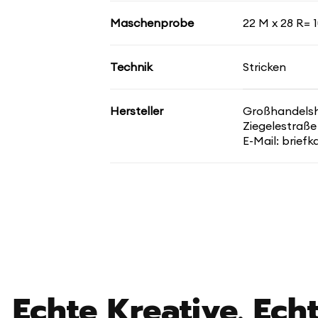
Maschenprobe
22 M x 28 R= 1
Technik
Stricken
Hersteller
Großhandelsha
Ziegelestraße
E-Mail: brief
Echte Kreative. Echt