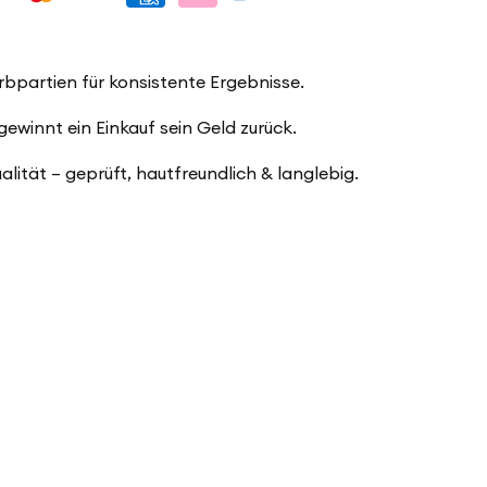
x
15
g
-
pastell
arbpartien für konsistente Ergebnisse.
winnt ein Einkauf sein Geld zurück.
ualität – geprüft, hautfreundlich & langlebig.