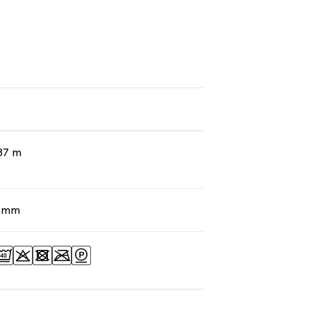
37 m
4 mm