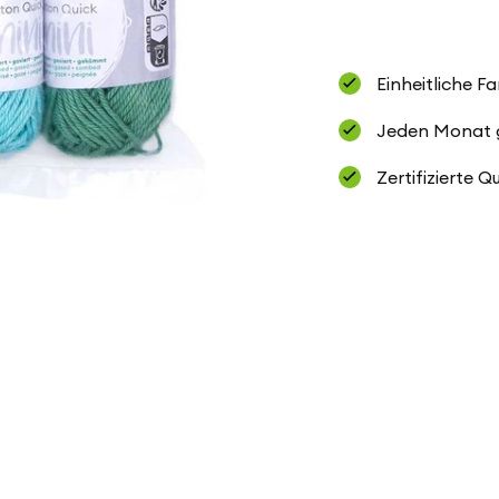
x
15
g
-
pastell
Einheitliche F
Jeden Monat ge
Zertifizierte Q