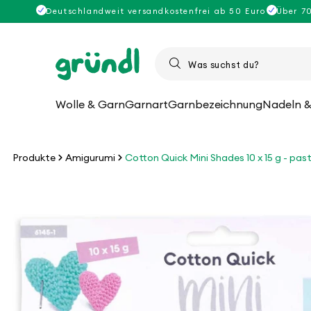
Direkt
Deutschlandweit versandkostenfrei ab 50 Euro
Über 7
zum
Inhalt
Wolle & Garn
Garnart
Garnbezeichnung
Nadeln &
Produkte
Amigurumi
Cotton Quick Mini Shades 10 x 15 g - past
u
roduktinformationen
pringen