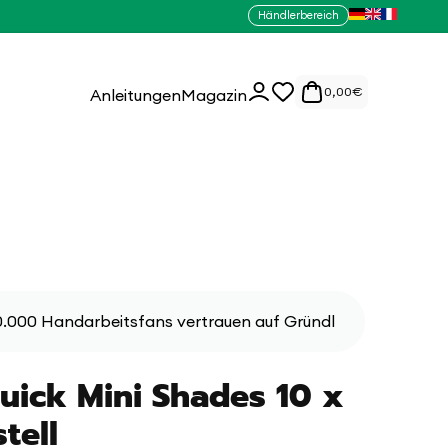
Händlerbereich
0
Einloggen
0,00
€
Anleitungen
Magazin
Artikel
.000 Handarbeitsfans vertrauen auf Gründl
uick Mini Shades 10 x
stell