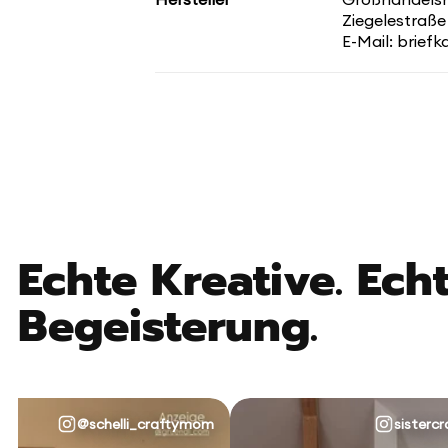
Ziegelestraße
E-Mail: brief
Echte Kreative. Echt
Begeisterung.
@schelli_craftymom
sistercr