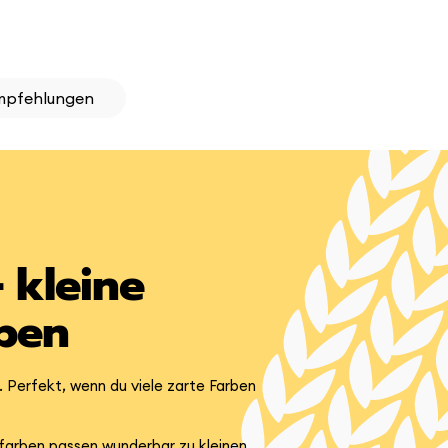
mpfehlungen
 kleine
rben
. Perfekt, wenn du viele zarte Farben
llfarben passen wunderbar zu kleinen