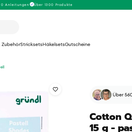
00 Anleitungen
Über 1300 Produkte
 Zubehör
Stricksets
Häkelsets
Gutscheine
ell
Über 560
Cotton Q
15 g - pa