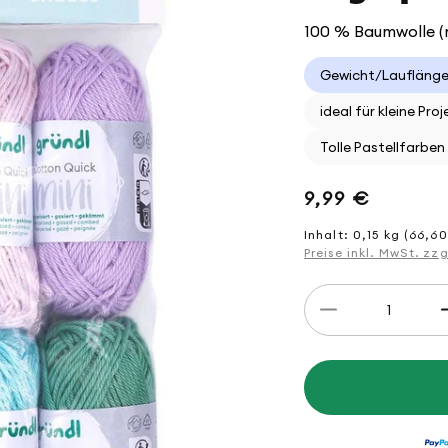
100 % Baumwolle (m
Gewicht/Lauflänge
ideal für kleine Pro
Tolle Pastellfarben
Normaler
9,99 €
Preis
Inhalt: 0,15 kg (66,60
Preise inkl. MwSt. zz
Anzahl
Verringere
die
Menge
für
Cotton
Quick
Mini
Shades
10