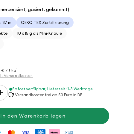
ercerisiert, gasiert, gekämmt)
: 37 m
OEKO-TEX Zertifizierung
jekte
10 x 15 g als Mini-Knäule
 € / 1 kg)
gl. Versandkosten
Sofort verfügbar, Lieferzeit: 1-3 Werktage
Erhöhe
Versandkostenfrei ab 50 Euro in DE
die
Menge
für
Cotton
In den Warenkorb legen
Quick
Mini
Shades
10