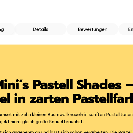
ng
Details
Bewertungen
E
ini’s Pastell Shades –
 in zarten Pastellfa
arnset mit zehn kleinen Baumwollknäueln in sanften Pastelltönen
ojekt nicht gleich große Knäuel brauchst.
hlt sich angenehm an und lässt sich schön verarbeiten. Die Paste