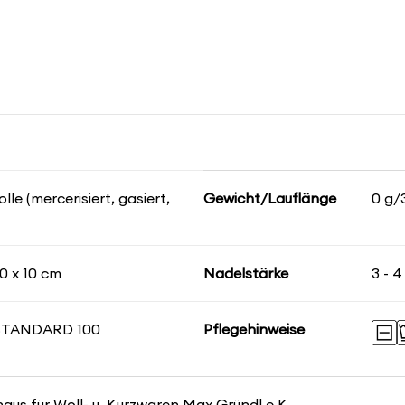
e (mercerisiert, gasiert,
Gewicht/Lauflänge
0 g/
0 x 10 cm
Nadelstärke
3 - 
STANDARD 100
Pflegehinweise
us für Woll- u. Kurzwaren Max Gründl e.K.