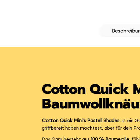
Beschreibu
Cotton Quick M
Baumwollknäuel
Cotton Quick Mini’s Pastell Shades
ist ein G
griffbereit haben möchtest, aber für dein Pr
Das Garn besteht aus
100 % Baumwolle
, fü