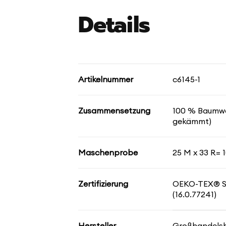
Details
Artikelnummer
c6145-1
Zusammensetzung
100 % Baumwoll
gekämmt)
Maschenprobe
25 M x 33 R= 1
Zertifizierung
OEKO-TEX® 
(16.0.77241)
Hersteller
Großhandelsha