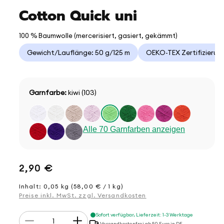
Cotton Quick uni
100 % Baumwolle (mercerisiert, gasiert, gekämmt)
Gewicht/Lauflänge: 50 g/125 m
OEKO-TEX Zertifizierun
Garnfarbe:
kiwi (103)
Alle 70 Garnfarben anzeigen
Normaler
2,90 €
Preis
Inhalt: 0,05 kg (58,00 € / 1 kg)
Preise inkl. MwSt. zzgl. Versandkosten
Anzahl
Sofort verfügbar, Lieferzeit: 1-3 Werktage
Verringere
Erhöhe
Versandkostenfrei ab 50 Euro in DE