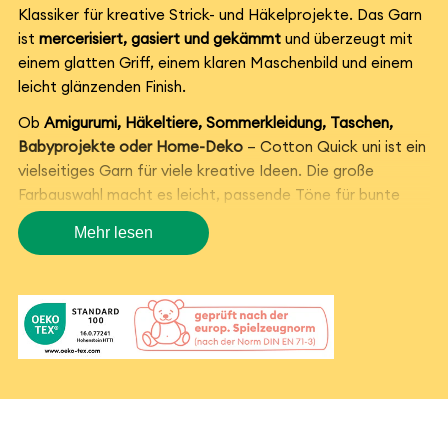
Klassiker für kreative Strick- und Häkelprojekte. Das Garn
ist
mercerisiert, gasiert und gekämmt
und überzeugt mit
einem glatten Griff, einem klaren Maschenbild und einem
leicht glänzenden Finish.
Ob
Amigurumi, Häkeltiere, Sommerkleidung, Taschen,
Babyprojekte oder Home-Deko
– Cotton Quick uni ist ein
vielseitiges Garn für viele kreative Ideen. Die große
Farbauswahl macht es leicht, passende Töne für bunte
Figuren, schöne Farbkombinationen oder schlichte
Mehr lesen
Lieblingsstücke zu finden.
Baumwollgarn für viele
kreative Projekte
Cotton Quick uni eignet sich wunderbar zum
Häkeln und
Stricken
. Aus dem Garn entstehen luftige Tops, Shirts,
leichte Pullover, Tücher, Taschen, Beutel, Topflappen,