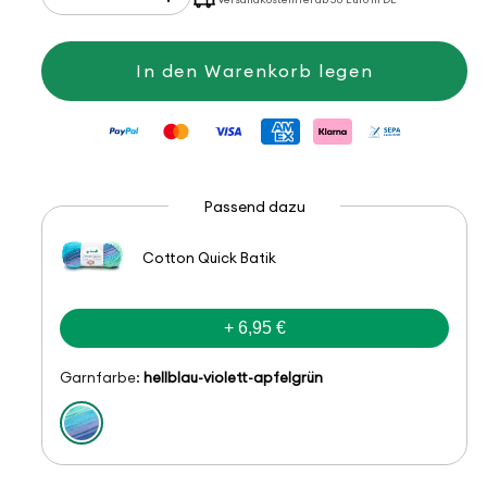
die
die
Menge
Menge
für
für
Cotton
Cotton
In den Warenkorb legen
Quick
Quick
uni
uni
Passend dazu
Cotton Quick Batik
+ 6,95 €
Garnfarbe:
hellblau-violett-apfelgrün