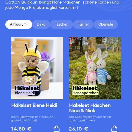
Cotton Quick uni bringt klare Maschen, schöne Farben und
jede Menge Projektmöglichkeiten mit.
Amigurumi
Deko
Taschen
Tücher
Oberteile
Häkelset Biene Heidi
Häkelset Häschen
Nina & Nick
100% Baumwolle (mercerisiert,
100% Baumwolle (mercerisiert,
gasiert, gekämmt)
gasiert, gekämmt)
Normaler
Normaler
14,50 €
26,10 €