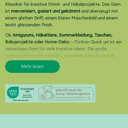
Klassiker für kreative Strick- und Häkelprojekte. Das Garn
ist
mercerisiert, gasiert und gekämmt
und überzeugt mit
einem glatten Griff, einem klaren Maschenbild und einem
leicht glänzenden Finish.
Ob
Amigurumi, Häkeltiere, Sommerkleidung, Taschen,
Babyprojekte oder Home-Deko
– Cotton Quick uni ist ein
vielseitiges Garn für viele kreative Ideen. Die große
Farbauswahl macht es leicht, passende Töne für bunte
Figuren, schöne Farbkombinationen oder schlichte
Mehr lesen
Lieblingsstücke zu finden.
Baumwollgarn für viele
kreative Projekte
Cotton Quick uni eignet sich wunderbar zum
Häkeln und
Stricken
. Aus dem Garn entstehen luftige Tops, Shirts,
leichte Pullover, Tücher, Taschen, Beutel, Topflappen,