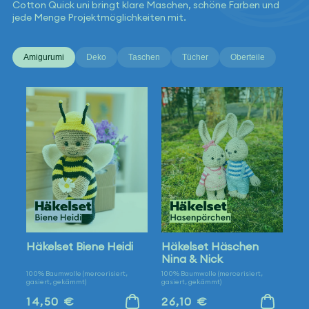
Cotton Quick uni bringt klare Maschen, schöne Farben und
jede Menge Projektmöglichkeiten mit.
Amigurumi
Deko
Taschen
Tücher
Oberteile
Häkelset Biene Heidi
Häkelset Häschen
Nina & Nick
100% Baumwolle (mercerisiert,
100% Baumwolle (mercerisiert,
gasiert, gekämmt)
gasiert, gekämmt)
Normaler
Normaler
14,50 €
26,10 €