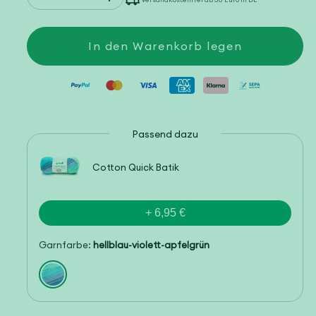
die
die
Menge
Menge
für
für
Cotton
Cotton
In den Warenkorb legen
Quick
Quick
uni
uni
Passend dazu
Cotton Quick Batik
+ 6,95 €
Garnfarbe:
hellblau-violett-apfelgrün