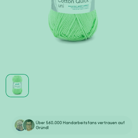
Medien
1
in
Modal
öffnen
Über 560.000 Handarbeitsfans vertrauen auf
Gründl