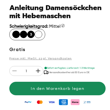
Anleitung Damensöckchen
mit Hebemaschen
Schwierigkeitsgrad:
Mittel
3
Normaler
Gratis
Preis
Preise inkl. MwSt. zzgl. Versandkosten
Anzahl
Sofort verfügbar, Lieferzeit: 1-3 Werktage
Verringere
Erhöhe
Versandkostenfrei ab 50 Euro in DE
die
die
Menge
Menge
für
für
Anleitung
Anleitung
In den Warenkorb legen
Damensöckchen
Damensöckchen
mit
mit
Hebemaschen
Hebemaschen