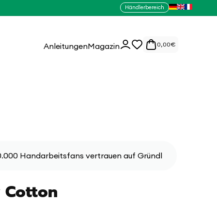
Händlerbereich
0
Einloggen
0,00
€
Anleitungen
Magazin
Artikel
.000 Handarbeitsfans vertrauen auf Gründl
 Cotton