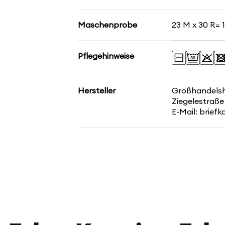
Maschenprobe
23 M x 30 R= 
Pflegehinweise
Hersteller
Großhandelsha
Ziegelestraße
E-Mail: brief