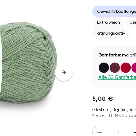
Gewicht/Lauflänge:
Extra weich
be
atmungsaktiv
Garnfarbe:
maigrün
Alle 32 Garnfarb
Normaler
5,00 €
Preis
Inhalt: 0,1 kg (50,00 
Preise inkl. MwSt. zz
Anzahl
Verringere