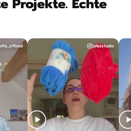
e Projekte. Echte
afts_official
julezstudio