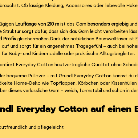
brauchst. Ob lässige Kleidung, Accessoires oder liebevolle Häke
zügigen
Lauflänge von 210 m
ist das Garn
besonders ergiebig
und 
Struktur sorgt dafür, dass sich das Garn leicht verarbeiten läs
d Profis
gleichermaßen.Dank der natürlichen Baumwollfaser ist
t auf und sorgt für ein angenehmes Tragegefühl – auch bei höhe
für Baby- und Kindermodelle oder praktische Alltagsbegleiter.
rantiert Everyday Cotton hautverträgliche Qualität ohne Schads
der bequeme Pullover – mit Gründl Everyday Cotton kannst du 
kelte Home-Deko wie Topflappen, Körbchen oder Kissenhüllen g
er dieses verlässliche Garn – weich, formstabil und schön in de
ündl Everyday Cotton auf einen B
utfreundlich und pflegeleicht