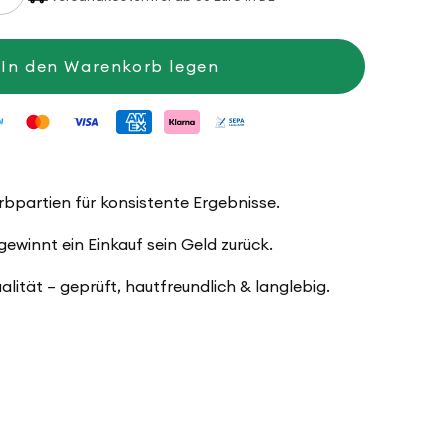
die
Menge
für
Everyday
In den Warenkorb legen
Cotton
arbpartien für konsistente Ergebnisse.
winnt ein Einkauf sein Geld zurück.
ualität – geprüft, hautfreundlich & langlebig.