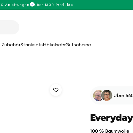
00 Anleitungen
Über 1300 Produkte
 Zubehör
Stricksets
Häkelsets
Gutscheine
Über 560
Everyday
100 % Baumwolle