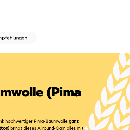
mpfehlungen
umwolle (Pima
d dank hochwertiger Pima-Baumwolle
ganz
tton)
bringt dieses Allround-Garn alles mit,