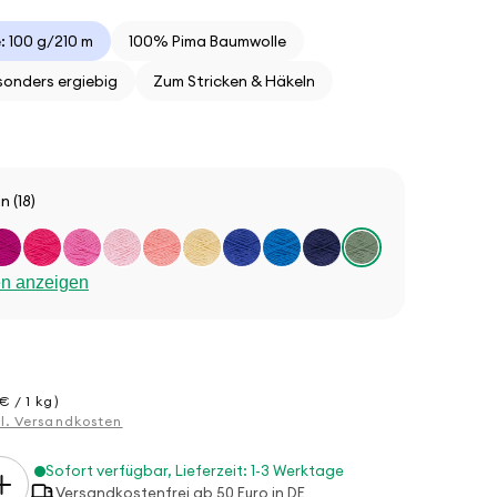
 100 g/210 m
100% Pima Baumwolle
sonders ergiebig
Zum Stricken & Häkeln
 (18)
en anzeigen
€ / 1 kg)
gl. Versandkosten
Sofort verfügbar, Lieferzeit: 1-3 Werktage
Erhöhe
Versandkostenfrei ab 50 Euro in DE