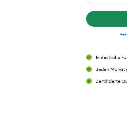
die
Menge
für
Everyday
Cotton
Einheitliche F
Jeden Monat ge
Zertifizierte Q