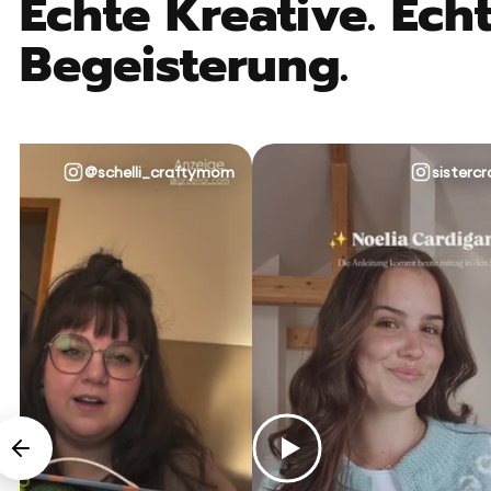
Echte Kreative. Echt
Begeisterung.
@schelli_craftymom
sistercr