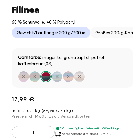
Filinea
60 % Schurwolle, 40 % Polyacryl
Gewicht/Lauflänge: 200 g/700 m
Großes 200-g-Knäuel
Garnfarbe:
magenta-granatapfel-petrol-
kaffeebraun (03)
×
×
×
×
×
Normaler
17,99 €
Preis
Inhalt: 0,2 kg (89,95 € / 1 kg)
Preise inkl. MwSt. zzgl. Versandkosten
Anzahl
Sofort verfügbar, Lieferzeit: 1-3 Werktage
Verringere
Erhöhe
Versandkostenfrei ab 50 Euro in DE
die
die