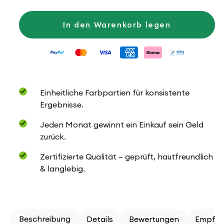
Menge
Menge
für
für
Filinea
Filinea
In den Warenkorb legen
Einheitliche Farbpartien für konsistente
Ergebnisse.
Jeden Monat gewinnt ein Einkauf sein Geld
zurück.
Zertifizierte Qualität – geprüft, hautfreundlich
& langlebig.
Beschreibung
Details
Bewertungen
Empfeh