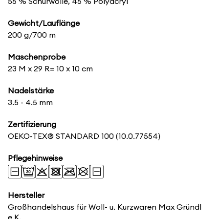
55 % Schurwolle, 45 % Polyacryl
Gewicht/Lauflänge
200 g/700 m
Maschenprobe
23 M x 29 R= 10 x 10 cm
Nadelstärke
3.5 - 4.5 mm
Zertifizierung
OEKO-TEX® STANDARD 100
(10.0.77554)
Pflegehinweise
Hersteller
Großhandelshaus für Woll- u. Kurzwaren Max Gründl
e.K.