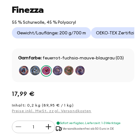
Finezza
55 % Schurwolle, 45 % Polyacryl
Gewicht/Lauflänge: 200 g/700 m
OEKO-TEX Zertifizier
Garnfarbe:
feuerrot-fuchsia-mauve-blaugrau (03)
Normaler
17,99 €
Preis
Inhalt: 0,2 kg (89,95 € / 1 kg)
Preise inkl. MwSt. zzgl. Versandkosten
Anzahl
Sofort verfügbar, Lieferzeit: 1-3 Werktage
Verringere
Erhöhe
Versandkostenfrei ab 50 Euro in DE
die
die
Menge
Menge