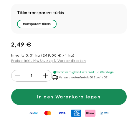
Title:
transparent türkis
transparent türkis
Normaler
2,49 €
Preis
Inhalt: 0,01 kg (249,00 € / 1 kg)
Preise inkl. MwSt. zzgl. Versandkosten
Anzahl
Sofort verfügbar, Lieferzeit: 1-3 Werktage
Verringere
Erhöhe
Versandkostenfrei ab 50 Euro in DE
die
die
Menge
Menge
für
für
Fingerhut
Fingerhut
In den Warenkorb legen
Silikon,
Silikon,
1
1
Stück
Stück