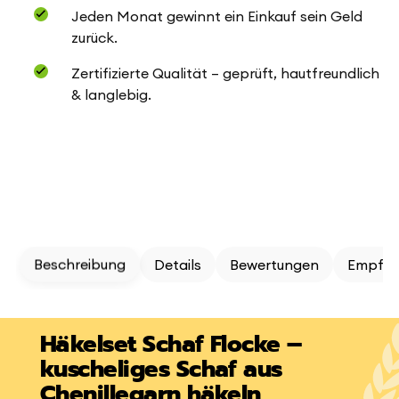
Jeden Monat gewinnt ein Einkauf sein Geld
zurück.
Zertifizierte Qualität – geprüft, hautfreundlich
& langlebig.
Beschreibung
Details
Bewertungen
Empfeh
Häkelset Schaf Flocke –
kuscheliges Schaf aus
Chenillegarn häkeln