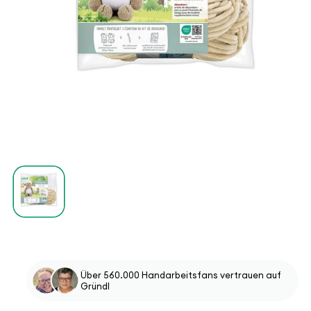
Medien
1
in
Modal
öffnen
Über 560.000 Handarbeitsfans vertrauen auf
Gründl