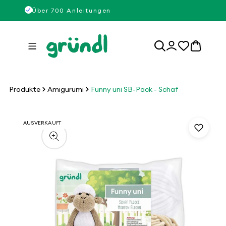
Direkt
50
Über 700 Anleitungen
Über
zum
Inhalt
0
Einloggen
Artikel
Produkte
Amigurumi
Funny uni SB-Pack - Schaf
u
AUSVERKAUFT
roduktinformationen
pringen