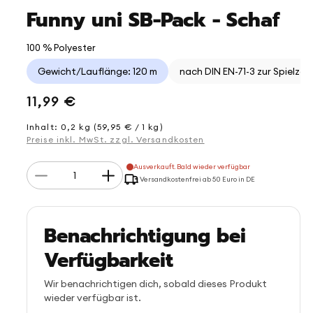
Funny uni SB-Pack - Schaf
100 % Polyester
Gewicht/Lauflänge: 120 m
nach DIN EN-71-3 zur Spielze
Normaler
11,99 €
Preis
Inhalt: 0,2 kg (59,95 € / 1 kg)
Preise inkl. MwSt. zzgl. Versandkosten
Anzahl
Ausverkauft. Bald wieder verfügbar
Verringere
Erhöhe
Versandkostenfrei ab 50 Euro in DE
die
die
Menge
Menge
für
für
Funny
Funny
Benachrichtigung bei
uni
uni
SB-
SB-
Verfügbarkeit
Pack
Pack
-
-
Schaf
Schaf
Wir benachrichtigen dich, sobald dieses Produkt
wieder verfügbar ist.