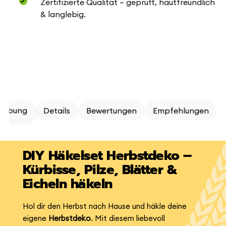
Zertifizierte Qualität – geprüft, hautfreundlich
& langlebig.
reibung
Details
Bewertungen
Empfehlungen
DIY Häkelset Herbstdeko –
Kürbisse, Pilze, Blätter &
Eicheln häkeln
Hol dir den Herbst nach Hause und häkle deine
eigene
Herbstdeko
. Mit diesem liebevoll