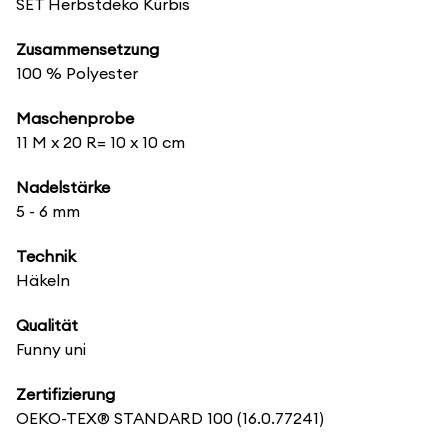
SET Herbstdeko Kürbis
Zusammensetzung
100 % Polyester
Maschenprobe
11 M x 20 R= 10 x 10 cm
Nadelstärke
5 - 6 mm
Technik
Häkeln
Qualität
Funny uni
Zertifizierung
OEKO-TEX® STANDARD 100
(16.0.77241)