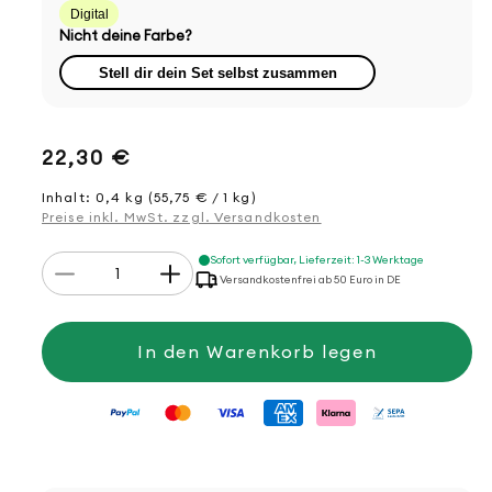
Digital
Nicht deine Farbe?
Stell dir dein Set selbst zusammen
Normaler
22,30 €
Preis
Inhalt: 0,4 kg (55,75 € / 1 kg)
Preise inkl. MwSt. zzgl. Versandkosten
Anzahl
Sofort verfügbar, Lieferzeit: 1-3 Werktage
Verringere
Erhöhe
Versandkostenfrei ab 50 Euro in DE
die
die
Menge
Menge
für
für
Häkelset
Häkelset
In den Warenkorb legen
Herbstdeko
Herbstdeko
Kürbis,
Kürbis,
Pilz,
Pilz,
Eicheln
Eicheln
und
und
Blätter
Blätter