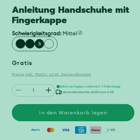
Anleitung Handschuhe mit
Fingerkappe
Schwierigkeitsgrad:
Mittel
3
Normaler
Gratis
Preis
Preise inkl. MwSt. zzgl. Versandkosten
Anzahl
Sofort verfügbar, Lieferzeit: 1-3 Werktage
Verringere
Erhöhe
Versandkostenfrei ab 50 Euro in DE
die
die
Menge
Menge
für
für
Anleitung
Anleitung
In den Warenkorb legen
Handschuhe
Handschuhe
mit
mit
Fingerkappe
Fingerkappe