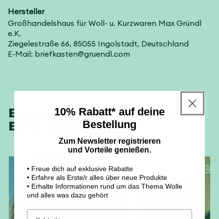
Hersteller
Großhandelshaus für Woll- u. Kurzwaren Max Gründl
e.K.
Ziegelestraße 66, 85055 Ingolstadt, Deutschland
E-Mail: briefkasten@gruendl.com
Echte Kreative. Echte Projekte.
10% Rabatt* auf deine
Echte Begeisterung.
Bestellung
Zum Newsletter registrieren
und Vorteile genießen.
• Freue dich auf exklusive Rabatte
madeinwien
@
• Erfahre als Erste/r alles über neue Produkte
• Erhalte Informationen rund um das Thema Wolle
und alles was dazu gehört