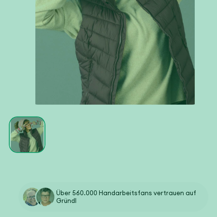
Medien
1
in
Modal
öffnen
Über 560.000 Handarbeitsfans vertrauen auf
Gründl