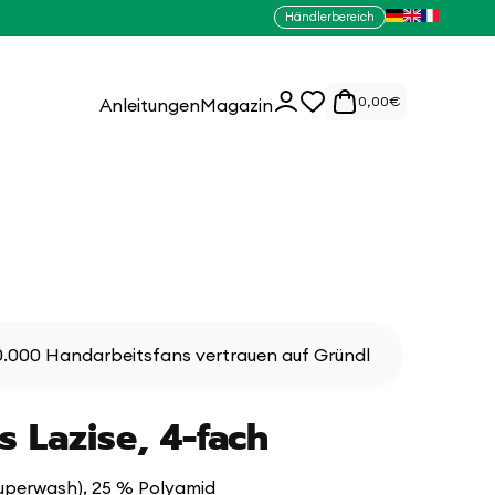
Händlerbereich
0
Einloggen
0,00
€
Anleitungen
Magazin
Artikel
.000 Handarbeitsfans vertrauen auf Gründl
s Lazise, 4-fach
superwash), 25 % Polyamid