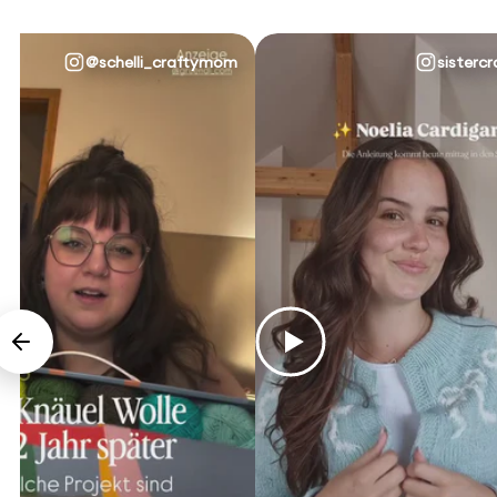
@schelli_craftymom
sistercr