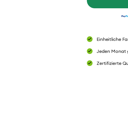
Socks
Lazise,
4-
fach
Einheitliche F
Jeden Monat ge
Zertifizierte Q