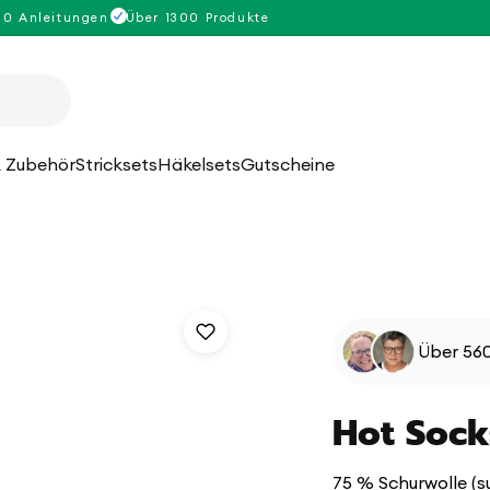
00 Anleitungen
Über 1300 Produkte
 Zubehör
Stricksets
Häkelsets
Gutscheine
Über 560
Hot Sock
75 % Schurwolle (