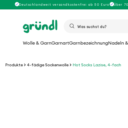
Direkt
Deutschlandweit versandkostenfrei ab 50 Euro
Über 7
zum
Inhalt
Wolle & Garn
Garnart
Garnbezeichnung
Nadeln &
Produkte
4-fädige Sockenwolle
Hot Socks Lazise, 4-fach
u
roduktinformationen
pringen