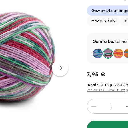
Gewicht/Lauflänge
made in Italy
s
Garnfarbe:
tannen
Normaler
7,95 €
Preis
Inhalt: 0,1 kg (79,50 €
Preise inkl. MwSt. zz
Anzahl
Verringere
die
Menge
für
Hot