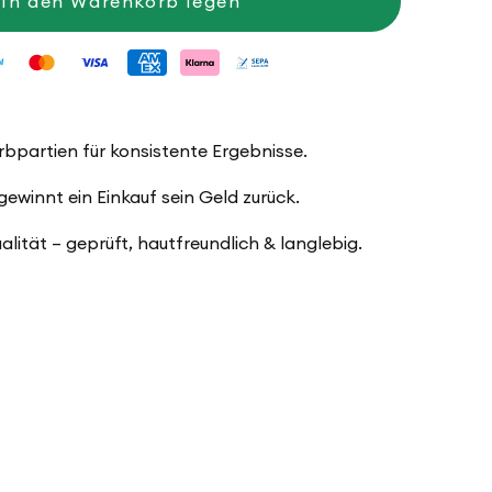
In den Warenkorb legen
Socks
Lazise,
4-
fach
arbpartien für konsistente Ergebnisse.
winnt ein Einkauf sein Geld zurück.
ualität – geprüft, hautfreundlich & langlebig.