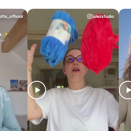
afts_official
julezstudio