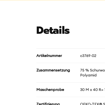
Details
Artikelnummer
c3769-02
Zusammensetzung
75 % Schurwol
Polyamid
Maschenprobe
30 M x 40 R= 
Zertifizierung
OEKO-TEX® 