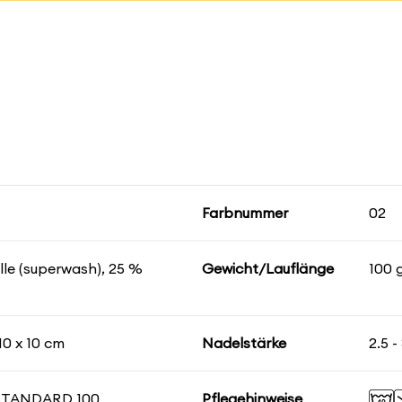
Farbnummer
02
le (superwash), 25 %
Gewicht/Lauflänge
100 
10 x 10 cm
Nadelstärke
2.5 
STANDARD 100
Pflegehinweise