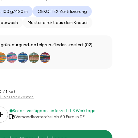
: 100 g/420 m
OEKO-TEX Zertifizierung
uperwash
Muster direkt aus dem Knäuel
grün-burgund-apfelgrün-flieder--meliert (02)
 / 1 kg)
gl. Versandkosten
Sofort verfügbar, Lieferzeit: 1-3 Werktage
Erhöhe
Versandkostenfrei ab 50 Euro in DE
die
Menge
für
Hot