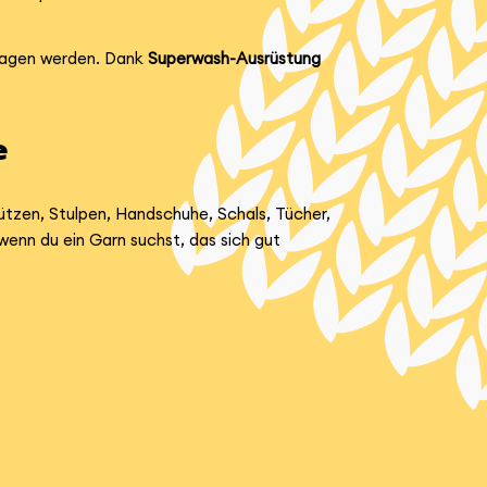
tragen werden. Dank
Superwash-Ausrüstung
e
ützen, Stulpen, Handschuhe, Schals, Tücher,
enn du ein Garn suchst, das sich gut