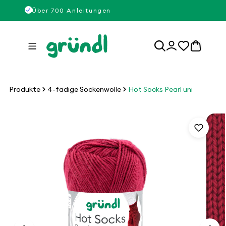
Direkt
50
Über 700 Anleitungen
Über
zum
Inhalt
0
Einloggen
Artikel
Produkte
4-fädige Sockenwolle
Hot Socks Pearl uni
u
roduktinformationen
pringen