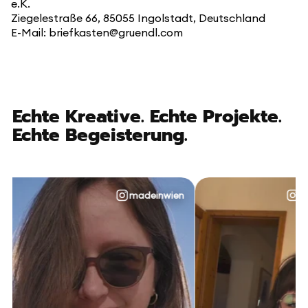
e.K.
Ziegelestraße 66, 85055 Ingolstadt, Deutschland
E-Mail: briefkasten@gruendl.com
Echte Kreative. Echte Projekte.
Echte Begeisterung.
madeinwien
@