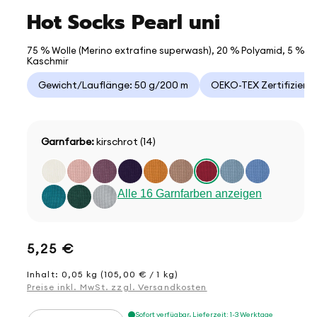
Hot Socks Pearl uni
75 % Wolle (Merino extrafine superwash), 20 % Polyamid, 5 %
Kaschmir
Gewicht/Lauflänge: 50 g/200 m
OEKO-TEX Zertifizieru
Garnfarbe:
kirschrot (14)
Alle 16 Garnfarben anzeigen
Normaler
5,25 €
Preis
Inhalt: 0,05 kg (105,00 € / 1 kg)
Preise inkl. MwSt. zzgl. Versandkosten
Sofort verfügbar, Lieferzeit: 1-3 Werktage