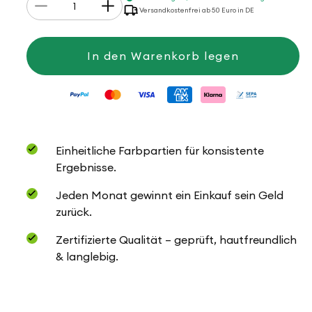
Anzahl
Verringere
Erhöhe
Versandkostenfrei ab 50 Euro in DE
die
die
Menge
Menge
für
für
Hot
Hot
In den Warenkorb legen
Socks
Socks
Pearl
Pearl
uni
uni
Einheitliche Farbpartien für konsistente
Ergebnisse.
Jeden Monat gewinnt ein Einkauf sein Geld
zurück.
Zertifizierte Qualität – geprüft, hautfreundlich
& langlebig.