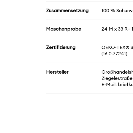
Zusammensetzung
100 % Schurwo
Maschenprobe
24 M x 33 R= 
Zertifizierung
OEKO-TEX® 
(16.0.77241)
Hersteller
Großhandelsha
Ziegelestraße
E-Mail: brief