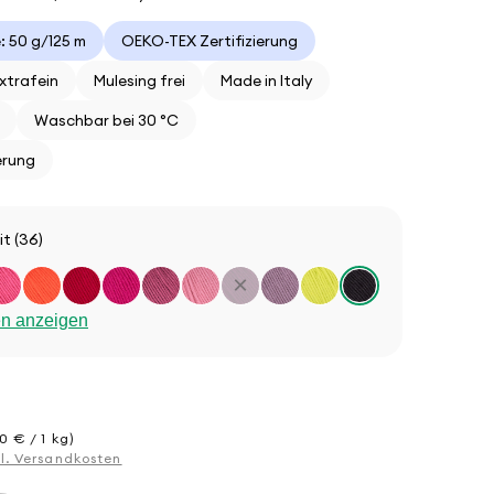
 50 g/125 m
OEKO-TEX Zertifizierung
xtrafein
Mulesing frei
Made in Italy
Waschbar bei 30 °C
erung
t (36)
×
en anzeigen
0 € / 1 kg)
gl. Versandkosten