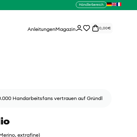
Händlerbereich
0
Einloggen
0,00
€
Anleitungen
Magazin
Artikel
.000 Handarbeitsfans vertrauen auf Gründl
io
Merino, extrafine)