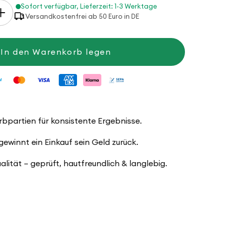
Sofort verfügbar, Lieferzeit: 1-3 Werktage
Erhöhe
Versandkostenfrei ab 50 Euro in DE
die
Menge
für
Merino
In den Warenkorb legen
Mio
arbpartien für konsistente Ergebnisse.
winnt ein Einkauf sein Geld zurück.
ualität – geprüft, hautfreundlich & langlebig.