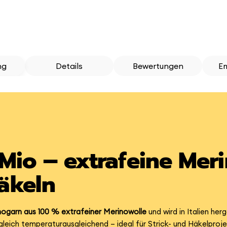
ng
Details
Bewertungen
E
Mio – extrafeine Mer
äkeln
nogarn aus 100 % extrafeiner Merinowolle
und wird in Italien her
eich temperaturausgleichend – ideal für Strick- und Häkelprojek