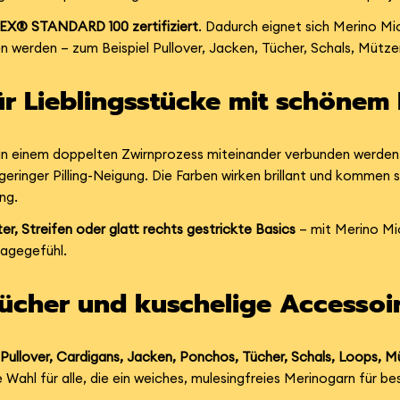
X® STANDARD 100 zertifiziert
. Dadurch eignet sich Merino Mi
en werden – zum Beispiel Pullover, Jacken, Tücher, Schals, Mütz
ür Lieblingsstücke mit schönem
e in einem doppelten Zwirnprozess miteinander verbunden werden
eringer Pilling-Neigung. Die Farben wirken brillant und kommen s
ng.
, Streifen oder glatt rechts gestrickte Basics
– mit Merino Mi
agegefühl.
 Tücher und kuschelige Accessoi
r
Pullover, Cardigans, Jacken, Ponchos, Tücher, Schals, Loops, M
Wahl für alle, die ein weiches, mulesingfreies Merinogarn für b