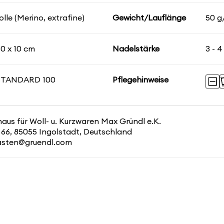
lle (Merino, extrafine)
Gewicht/Lauflänge
50 g
10 x 10 cm
Nadelstärke
3 - 
STANDARD 100
Pflegehinweise
us für Woll- u. Kurzwaren Max Gründl e.K.
 66, 85055 Ingolstadt, Deutschland
kasten@gruendl.com