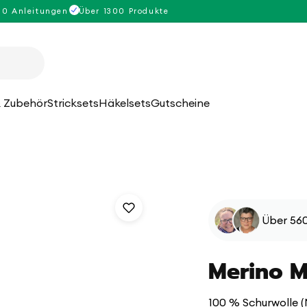
00 Anleitungen
Über 1300 Produkte
 Zubehör
Stricksets
Häkelsets
Gutscheine
Über 560
Merino M
100 % Schurwolle (