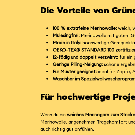
Die Vorteile von Grün
100 % extrafeine Merinowolle:
weich, 
Mulesingfrei:
Merinowolle mit gutem Ge
Made in Italy:
hochwertige Garnqualität 
OEKO-TEX® STANDARD 100 zertifizier
12-fädig und doppelt verzwirnt:
für ein
Geringe Pilling-Neigung:
schöne Ergebni
Für Muster geeignet:
ideal für Zöpfe, 
Waschbar im Spezialwollwaschprogra
Für hochwertige Proj
Wenn du ein
weiches Merinogarn zum Strick
Merinowolle, angenehmen Tragekomfort und ei
auch richtig gut anfühlen.