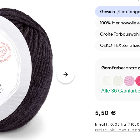
Gewicht/Lauflänge:
100% Merinowolle e
Große Farbauswahl
OEKO-TEX Zertifizi
Garnfarbe:
antrazi
Alle 36 Garnfarb
Normaler
5,50 €
Preis
Inhalt: 0,05 kg (110,0
Preise inkl. MwSt. zz