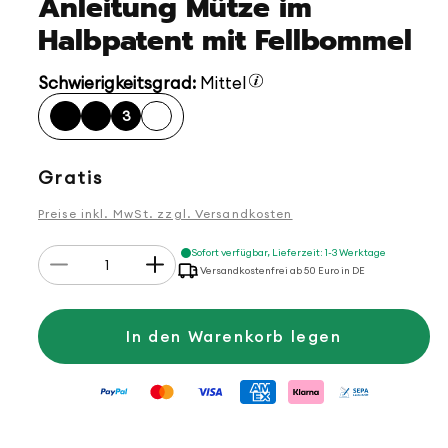
Anleitung Mütze im
Halbpatent mit Fellbommel
Schwierigkeitsgrad:
Mittel
3
Normaler
Gratis
Preis
Preise inkl. MwSt. zzgl. Versandkosten
Anzahl
Sofort verfügbar, Lieferzeit: 1-3 Werktage
Verringere
Erhöhe
Versandkostenfrei ab 50 Euro in DE
die
die
Menge
Menge
für
für
Anleitung
Anleitung
In den Warenkorb legen
Mütze
Mütze
im
im
Halbpatent
Halbpatent
mit
mit
Fellbommel
Fellbommel