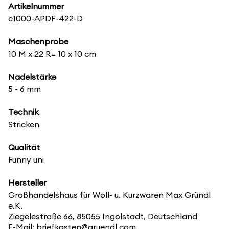
Artikelnummer
c1000-APDF-422-D
Maschenprobe
10 M x 22 R= 10 x 10 cm
Nadelstärke
5 - 6 mm
Technik
Stricken
Qualität
Funny uni
Hersteller
Großhandelshaus für Woll- u. Kurzwaren Max Gründl
e.K.
Ziegelestraße 66, 85055 Ingolstadt, Deutschland
E-Mail: briefkasten@gruendl.com