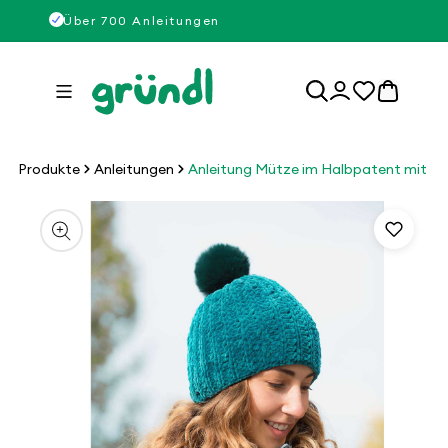
Direkt
50
Über 700 Anleitungen
Über
zum
Inhalt
0
Einloggen
Artikel
Produkte
Anleitungen
Anleitung Mütze im Halbpatent mit F
u
roduktinformationen
pringen