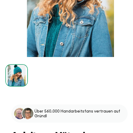
Medien
1
in
Modal
öffnen
Über 560.000 Handarbeitsfans vertrauen auf
Gründl