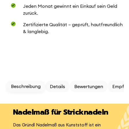
Jeden Monat gewinnt ein Einkauf sein Geld
zurück.
Zertifizierte Qualität – geprüft, hautfreundlich
& langlebig.
Beschreibung
Details
Bewertungen
Empfeh
Nadelmaß für Stricknadeln
Das Gründl Nadelmaß aus Kunststoff ist ein