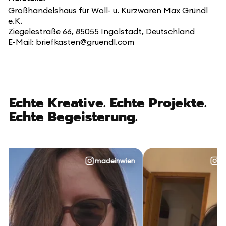
Großhandelshaus für Woll- u. Kurzwaren Max Gründl
e.K.
Ziegelestraße 66, 85055 Ingolstadt, Deutschland
E-Mail: briefkasten@gruendl.com
Echte Kreative. Echte Projekte.
Echte Begeisterung.
madeinwien
@