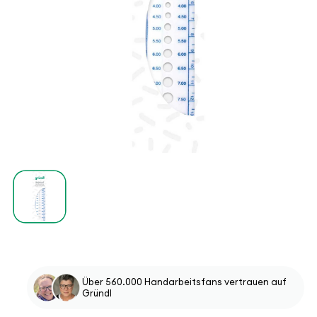
Medien
1
in
Modal
öffnen
Über 560.000 Handarbeitsfans vertrauen auf
Gründl