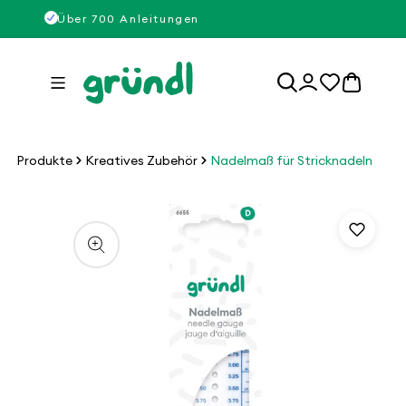
Direkt
50
Über 700 Anleitungen
Über
zum
Inhalt
0
Einloggen
Artikel
Produkte
Kreatives Zubehör
Nadelmaß für Stricknadeln
u
roduktinformationen
pringen