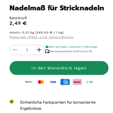
Nadelmaß für Stricknadeln
Kunststoff
Normaler
2,49 €
Preis
Inhalt: 0,01 kg (249,00 € / 1 kg)
Preise inkl. MwSt. zzgl. Versandkosten
Anzahl
Sofort verfügbar, Lieferzeit: 1-3 Werktage
Verringere
Erhöhe
Versandkostenfrei ab 50 Euro in DE
die
die
Menge
Menge
für
für
Nadelmaß
Nadelmaß
In den Warenkorb legen
für
für
Stricknadeln
Stricknadeln
Einheitliche Farbpartien für konsistente
Ergebnisse.