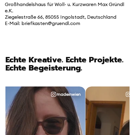
Großhandelshaus für Woll- u. Kurzwaren Max Gründl
e.K.
Ziegelestraße 66, 85055 Ingolstadt, Deutschland
E-Mail: briefkasten@gruendl.com
Echte Kreative. Echte Projekte.
Echte Begeisterung.
madeinwien
@