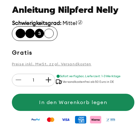
Anleitung Nilpferd Nelly
Schwierigkeitsgrad:
Mittel
3
Normaler
Gratis
Preis
Preise inkl. MwSt. zzgl. Versandkosten
Anzahl
Sofort verfügbar, Lieferzeit: 1-3 Werktage
Verringere
Erhöhe
Versandkostenfrei ab 50 Euro in DE
die
die
Menge
Menge
für
für
Anleitung
Anleitung
In den Warenkorb legen
Nilpferd
Nilpferd
Nelly
Nelly