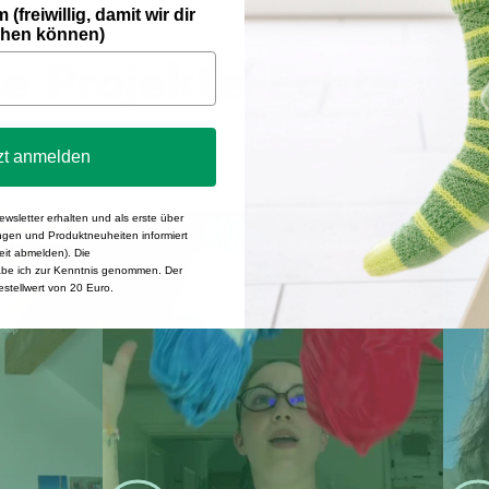
freiwillig, damit wir dir
hen können)
e Projekte. Echte
zt anmelden
wsletter erhalten und als erste über
afts_official
julezstudio
ngen und Produktneuheiten informiert
eit abmelden). Die
be ich zur Kenntnis genommen. Der
estellwert von 20 Euro.