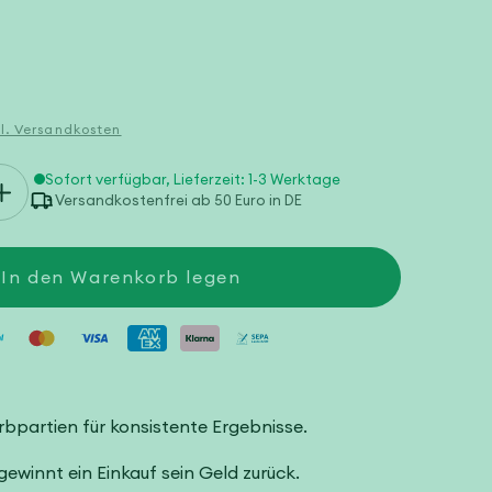
gl. Versandkosten
Sofort verfügbar, Lieferzeit: 1-3 Werktage
Erhöhe
Versandkostenfrei ab 50 Euro in DE
die
Menge
für
Anleitung
In den Warenkorb legen
Ostereier
arbpartien für konsistente Ergebnisse.
winnt ein Einkauf sein Geld zurück.