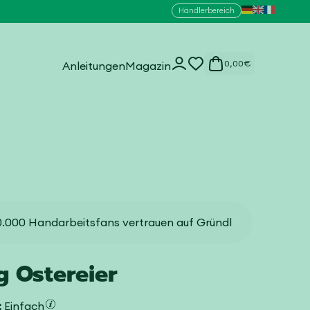
Händlerbereich
0
Einloggen
0,00
€
Anleitungen
Magazin
Artikel
.000 Handarbeitsfans vertrauen auf Gründl
g Ostereier
:
Einfach