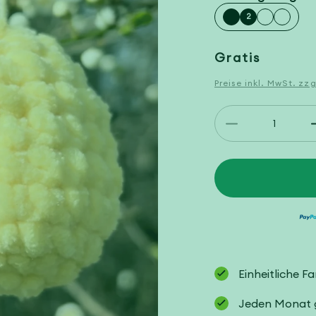
2
Normaler
Gratis
Preis
Preise inkl. MwSt. zz
Anzahl
Verringere
die
Menge
für
Anleitung
Ostereier
Einheitliche F
Jeden Monat ge