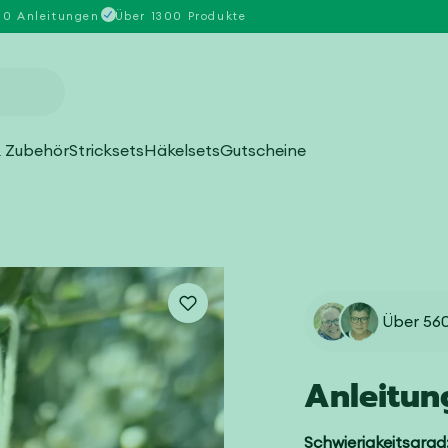
00 Anleitungen
Über 1300 Produkte
 Zubehör
Stricksets
Häkelsets
Gutscheine
Über 560
Anleitun
Schwierigkeitsgrad