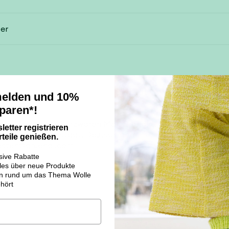
er
Qualität
Funn
melden und 10%
paren*!
us für Woll- u. Kurzwaren Max Gründl e.K.
etter registrieren
 66, 85055 Ingolstadt, Deutschland
teile genießen.
kasten@gruendl.com
usive Rabatte
alles über neue Produkte
nen rund um das Thema Wolle
hört