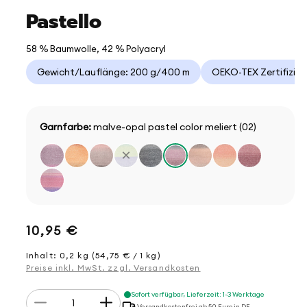
Pastello
58 % Baumwolle, 42 % Polyacryl
Gewicht/Lauflänge: 200 g/400 m
OEKO-TEX Zertifizie
Garnfarbe:
malve-opal pastel color meliert (02)
×
Normaler
10,95 €
Preis
Inhalt: 0,2 kg (54,75 € / 1 kg)
Preise inkl. MwSt. zzgl. Versandkosten
Anzahl
Sofort verfügbar, Lieferzeit: 1-3 Werktage
Verringere
Erhöhe
Versandkostenfrei ab 50 Euro in DE