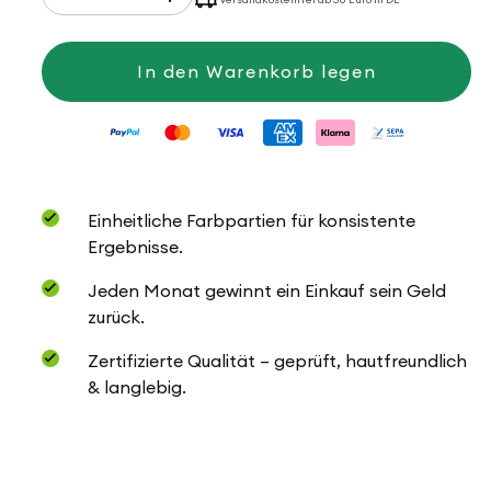
die
die
Menge
Menge
für
für
Pastello
Pastello
In den Warenkorb legen
Einheitliche Farbpartien für konsistente
Ergebnisse.
Jeden Monat gewinnt ein Einkauf sein Geld
zurück.
Zertifizierte Qualität – geprüft, hautfreundlich
& langlebig.