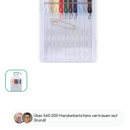
Medien
1
in
Modal
öffnen
Über 560.000 Handarbeitsfans vertrauen auf
Gründl