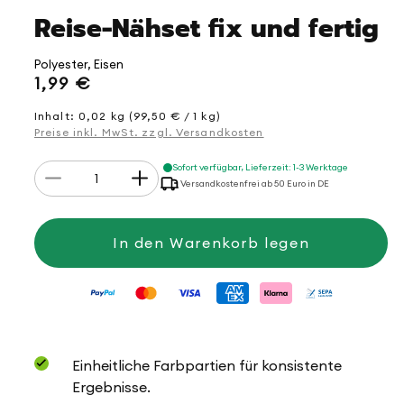
Reise-Nähset fix und fertig
Polyester, Eisen
Normaler
1,99 €
Preis
Inhalt: 0,02 kg (99,50 € / 1 kg)
Preise inkl. MwSt. zzgl. Versandkosten
Anzahl
Sofort verfügbar, Lieferzeit: 1-3 Werktage
Verringere
Erhöhe
Versandkostenfrei ab 50 Euro in DE
die
die
Menge
Menge
für
für
Reise-
Reise-
In den Warenkorb legen
Nähset
Nähset
fix
fix
und
und
fertig
fertig
Einheitliche Farbpartien für konsistente
Ergebnisse.