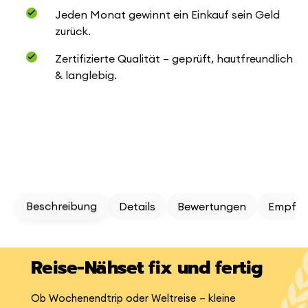
Jeden Monat gewinnt ein Einkauf sein Geld
zurück.
Zertifizierte Qualität – geprüft, hautfreundlich
& langlebig.
Beschreibung
Details
Bewertungen
Empfeh
Reise-Nähset fix und fertig
Ob Wochenendtrip oder Weltreise – kleine