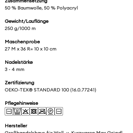
Zusammensetzung
50 % Baumwolle, 50 % Polyacryl
Gewicht/Lauflänge
250 g/1000 m
Maschenprobe
27 M x 36 R= 10 x 10 cm
Nadelstärke
3 - 4 mm
Zertifizierung
OEKO-TEX® STANDARD 100
(16.0.77241)
Pflegehinweise
Hersteller
Großhandelshaus für Woll- u. Kurzwaren Max Gründl