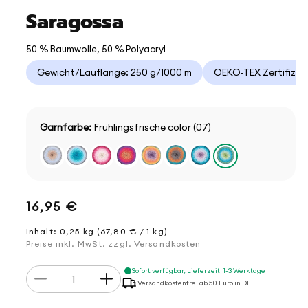
Saragossa
50 % Baumwolle, 50 % Polyacryl
Gewicht/Lauflänge: 250 g/1000 m
OEKO-TEX Zertifizie
Garnfarbe:
Frühlingsfrische color (07)
Normaler
16,95 €
Preis
Inhalt: 0,25 kg (67,80 € / 1 kg)
Preise inkl. MwSt. zzgl. Versandkosten
Anzahl
Sofort verfügbar, Lieferzeit: 1-3 Werktage
Verringere
Erhöhe
Versandkostenfrei ab 50 Euro in DE
die
die
Menge
Menge