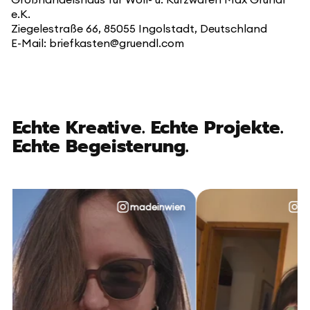
e.K.
Ziegelestraße 66, 85055 Ingolstadt, Deutschland
E-Mail: briefkasten@gruendl.com
Echte Kreative. Echte Projekte.
Echte Begeisterung.
madeinwien
@