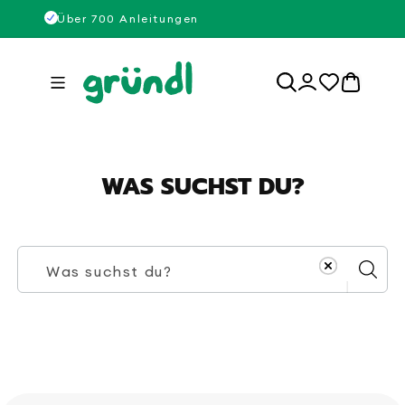
Direkt
50
Über 700 Anleitungen
Über
zum
Inhalt
0
Einloggen
Artikel
WAS SUCHST DU?
Was suchst du?