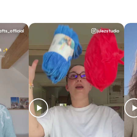
afts_official
julezstudio