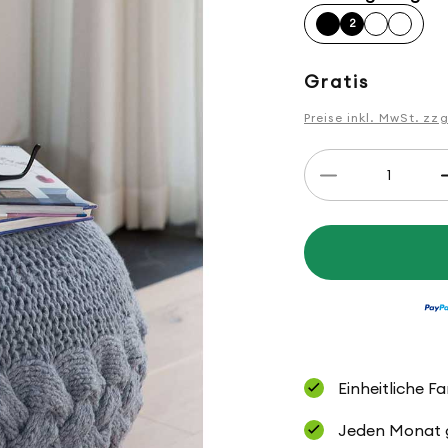
2
Normaler
Gratis
Preis
Preise inkl. MwSt. zz
Anzahl
Verringere
die
Menge
für
Anleitung
Sitzpouf
Einheitliche F
Jeden Monat ge