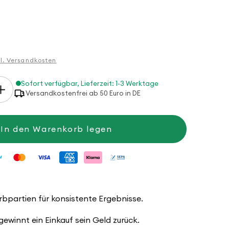
gl. Versandkosten
Sofort verfügbar, Lieferzeit: 1-3 Werktage
Erhöhe
Versandkostenfrei ab 50 Euro in DE
die
Menge
für
Anleitung
In den Warenkorb legen
Sitzpouf
arbpartien für konsistente Ergebnisse.
winnt ein Einkauf sein Geld zurück.