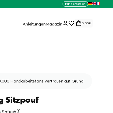
Händlerbereich
0
Einloggen
0,00
€
Anleitungen
Magazin
Artikel
.000 Handarbeitsfans vertrauen auf Gründl
g Sitzpouf
:
Einfach