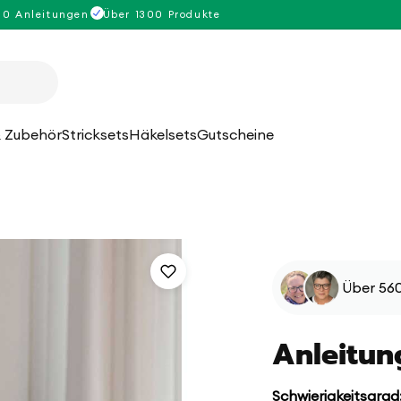
00 Anleitungen
Über 1300 Produkte
 Zubehör
Stricksets
Häkelsets
Gutscheine
Über 560
Anleitun
Schwierigkeitsgrad