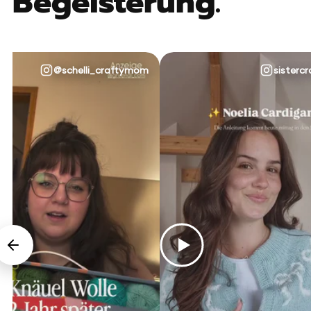
Begeisterung.
@schelli_craftymom
sistercr