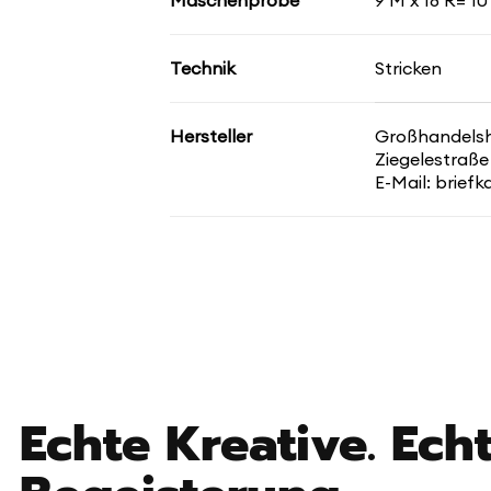
Maschenprobe
9 M x 18 R= 10
Technik
Stricken
Hersteller
Großhandelsha
Ziegelestraße
E-Mail: brief
Echte Kreative. Echt