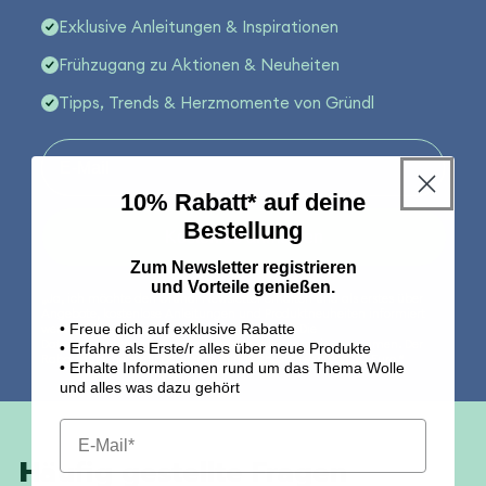
Exklusive Anleitungen & Inspirationen
Frühzugang zu Aktionen & Neuheiten
Tipps, Trends & Herzmomente von Gründl
10% Rabatt* auf deine
Bestellung
Kostenlos anmelden
Zum Newsletter registrieren
und Vorteile genießen.
„Ja, ich möchte den Gründl Newsletter erhalten und als erstes über
Angebote, kostenlose Anleitungen und Produktneuheiten informiert
• Freue dich auf exklusive Rabatte
werden (du kannst dich jederzeit abmelden). Die
Datenschutzbestimmungen habe ich zur Kenntnis genommen. Der
• Erfahre als Erste/r alles über neue Produkte
Rabattgutschein gilt ab einem Mindestbestellwert von 30 Euro.“
• Erhalte Informationen rund um das Thema Wolle
und alles was dazu gehört
Häufig gestellte Fragen