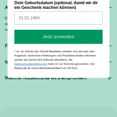
Dein Geburtsdatum (optional, damit wir dir
Aus welchem Material besteht das Garn?
ein Geschenk machen können)
Das Garn besteht aus 100 % hochwertiger Baumwolle. Es ist
angenehm weich, formstabil und eignet sich ideal für
verschiedene Strick- und Häkelprojekte.
Jetzt anmelden
Für welche Projekte ist das Garn geeignet?
* Ja, ich möchte den Gründl Newsletter erhalten und als erste über
Angebote, kostenlose Anleitungen und Produktneuheiten informiert
werden (du kannst dich jederzeit abmelden). Die
Ist das Garn für Anfänger:innen geeignet?
Datenschutzbestimmungen
habe ich zur Kenntnis genommen. Der
Rabatt gilt ab einem Mindestbestellwert von 30 Euro.
Welche Nadelstärke wird empfohlen?