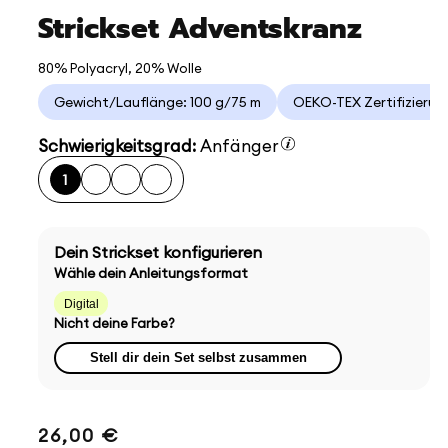
Strickset Adventskranz
80% Polyacryl, 20% Wolle
Gewicht/Lauflänge: 100 g/75 m
OEKO-TEX Zertifizierun
Schwierigkeitsgrad:
Anfänger
1
Dein Strickset konfigurieren
Wähle dein Anleitungsformat
Digital
Nicht deine Farbe?
Stell dir dein Set selbst zusammen
Normaler
26,00 €