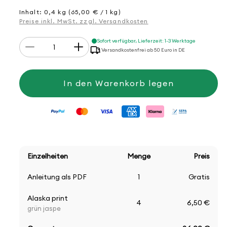
Preis
Inhalt: 0,4 kg (65,00 € / 1 kg)
Preise inkl. MwSt. zzgl. Versandkosten
Anzahl
Sofort verfügbar, Lieferzeit: 1-3 Werktage
Verringere
Erhöhe
Versandkostenfrei ab 50 Euro in DE
die
die
Menge
Menge
für
für
Strickset
Strickset
In den Warenkorb legen
Adventskranz
Adventskranz
Einzelheiten
Menge
Preis
Anleitung als PDF
1
Gratis
Alaska print
4
6,50 €
grün jaspe