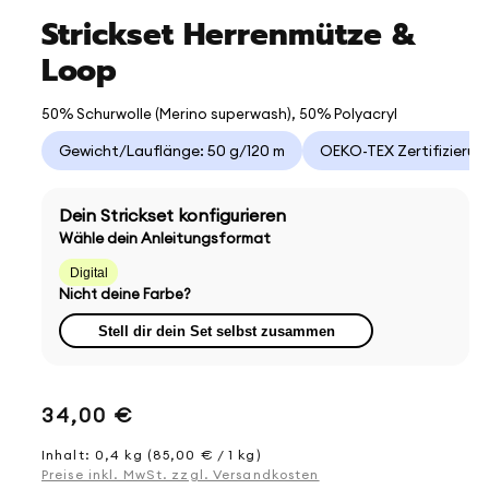
Strickset Herrenmütze &
Loop
50% Schurwolle (Merino superwash), 50% Polyacryl
Gewicht/Lauflänge: 50 g/120 m
OEKO-TEX Zertifizierun
Dein Strickset konfigurieren
Wähle dein Anleitungsformat
Digital
Nicht deine Farbe?
Stell dir dein Set selbst zusammen
Normaler
34,00 €
Preis
Inhalt: 0,4 kg (85,00 € / 1 kg)
Preise inkl. MwSt. zzgl. Versandkosten