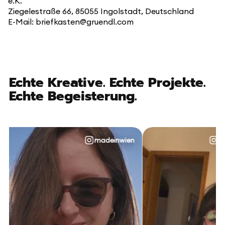
e.K.
Ziegelestraße 66, 85055 Ingolstadt, Deutschland
E-Mail: briefkasten@gruendl.com
Echte Kreative. Echte Projekte.
Echte Begeisterung.
madeinwien
@