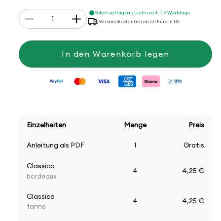
Anzahl
Sofort verfügbar, Lieferzeit: 1-3 Werktage
Verringere
Erhöhe
Versandkostenfrei ab 50 Euro in DE
die
die
Menge
Menge
für
für
Strickset
Strickset
In den Warenkorb legen
Herrenmütze
Herrenmütze
&amp;
&amp;
Loop
Loop
Einzelheiten
Menge
Preis
Anleitung als PDF
1
Gratis
Classico
4
4,25 €
bordeaux
Classico
4
4,25 €
tanne