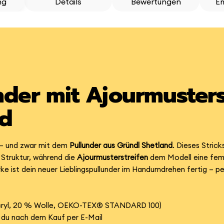
ng
Details
Bewertungen
E
under mit Ajourmusters
nd
l – und zwar mit dem
Pullunder aus Gründl Shetland
. Dieses Stric
 Struktur, während die
Ajourmusterstreifen
dem Modell eine femi
 ist dein neuer Lieblingspullunder im Handumdrehen fertig – perfe
cryl, 20 % Wolle, OEKO-TEX® STANDARD 100)
t du nach dem Kauf per E-Mail