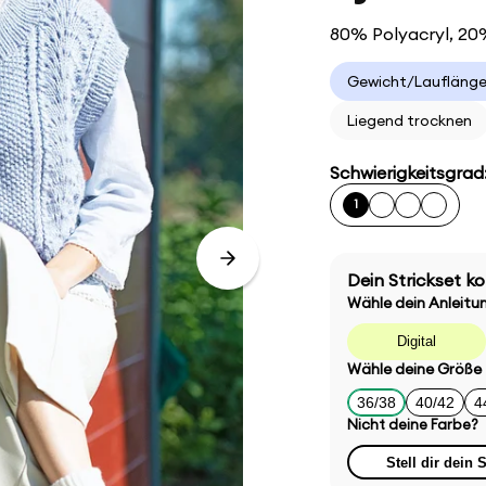
80% Polyacryl, 20
Gewicht/Lauflänge:
Liegend trocknen
Schwierigkeitsgrad
1
Dein Strickset ko
Wähle dein Anleit
Digital
Wähle deine Größe
36/38
40/42
4
Nicht deine Farbe?
Stell dir dein