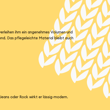
 verleihen ihm ein angenehmes Volumen und
nd. Das pflegeleichte Material bleibt auch
 Jeans oder Rock wirkt er lässig-modern.