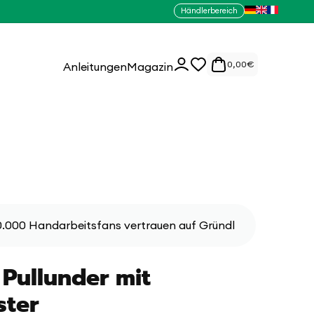
Händlerbereich
0
Einloggen
0,00
€
Anleitungen
Magazin
Artikel
.000 Handarbeitsfans vertrauen auf Gründl
 Pullunder mit
ster