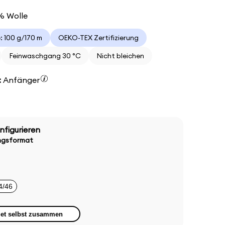
% Wolle
 100 g/170 m
OEKO-TEX Zertifizierung
Feinwaschgang 30 °C
Nicht bleichen
:
Anfänger
nfigurieren
ungsformat
4/46
 Set selbst zusammen