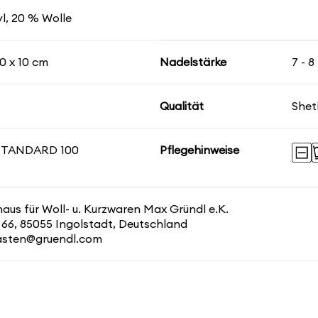
l, 20 % Wolle
0 x 10 cm
Nadelstärke
7 - 
Qualität
Shet
STANDARD 100
Pflegehinweise
us für Woll- u. Kurzwaren Max Gründl e.K.
 66, 85055 Ingolstadt, Deutschland
kasten@gruendl.com