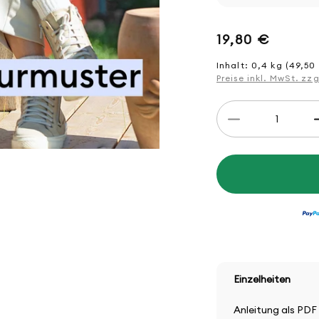
Normaler
19,80 €
Preis
Inhalt: 0,4 kg (49,50 
Preise inkl. MwSt. zz
Anzahl
Verringere
die
Menge
für
Strickset
Pullunder
mit
Ajourmuster
Einzelheiten
Anleitung als PDF