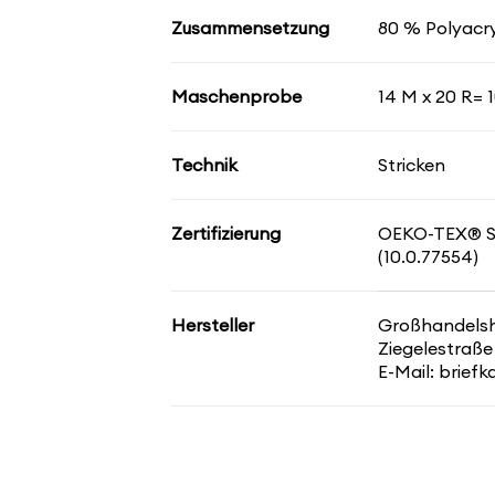
Zusammensetzung
80 % Polyacry
Maschenprobe
14 M x 20 R= 1
Technik
Stricken
Zertifizierung
OEKO-TEX® 
(10.0.77554)
Hersteller
Großhandelsha
Ziegelestraße
E-Mail: brief