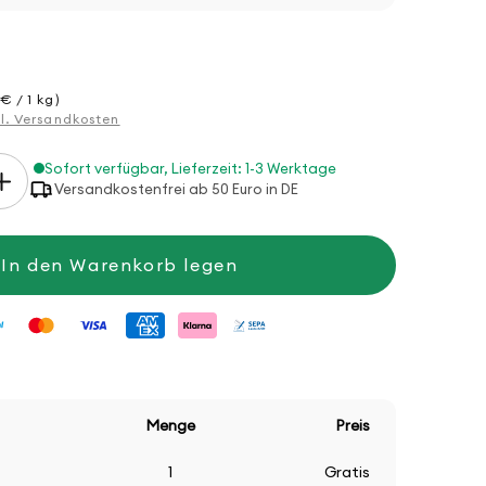
€ / 1 kg)
gl. Versandkosten
Sofort verfügbar, Lieferzeit: 1-3 Werktage
Erhöhe
Versandkostenfrei ab 50 Euro in DE
die
Menge
für
Strickset
In den Warenkorb legen
Pullunder
mit
Ajourmuster
Menge
Preis
1
Gratis