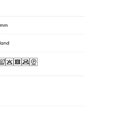
8 mm
land