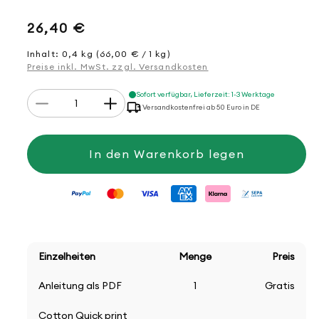
Normaler
26,40 €
Preis
Inhalt: 0,4 kg (66,00 € / 1 kg)
Preise inkl. MwSt. zzgl. Versandkosten
Anzahl
Sofort verfügbar, Lieferzeit: 1-3 Werktage
Verringere
Erhöhe
Versandkostenfrei ab 50 Euro in DE
die
die
Menge
Menge
für
für
Strickset
Strickset
In den Warenkorb legen
Shirt
Shirt
kraus
kraus
rechts
rechts
Einzelheiten
Menge
Preis
Anleitung als PDF
1
Gratis
Cotton Quick print