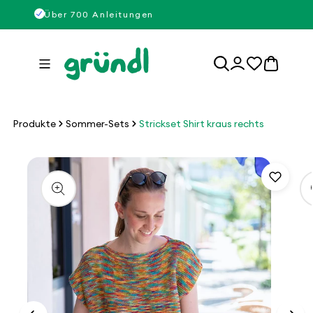
Direkt
50
Über 700 Anleitungen
Über
zum
Inhalt
0
Einloggen
Artikel
Produkte
Sommer-Sets
Strickset Shirt kraus rechts
u
roduktinformationen
pringen