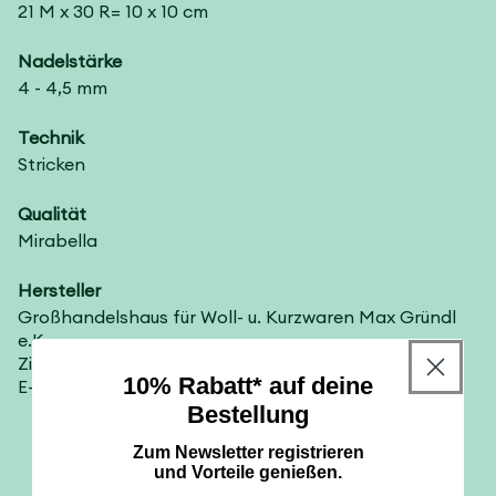
21 M x 30 R= 10 x 10 cm
Nadelstärke
4 - 4,5 mm
Technik
Stricken
Qualität
Mirabella
Hersteller
Großhandelshaus für Woll- u. Kurzwaren Max Gründl
e.K.
Ziegelestraße 66, 85055 Ingolstadt, Deutschland
10% Rabatt* auf deine
E-Mail: briefkasten@gruendl.com
Bestellung
Zum Newsletter registrieren
und Vorteile genießen.