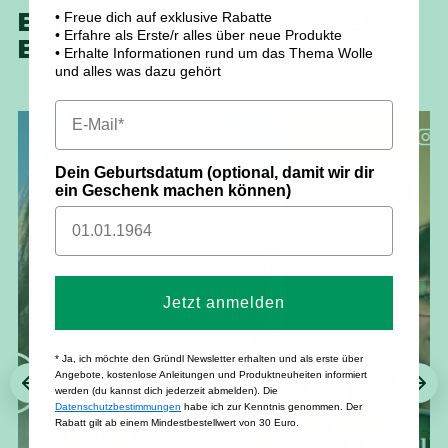
Echte Kreative. Echte Projekte.
• Freue dich auf exklusive Rabatte
• Erfahre als Erste/r alles über neue Produkte
Echte Begeisterung.
• Erhalte Informationen rund um das Thema Wolle
und alles was dazu gehört
madeinwien
@
Dein Geburtsdatum (optional, damit wir dir
ein Geschenk machen können)
Jetzt anmelden
* Ja, ich möchte den Gründl Newsletter erhalten und als erste über
Angebote, kostenlose Anleitungen und Produktneuheiten informiert
werden (du kannst dich jederzeit abmelden). Die
Datenschutzbestimmungen
habe ich zur Kenntnis genommen. Der
Rabatt gilt ab einem Mindestbestellwert von 30 Euro.