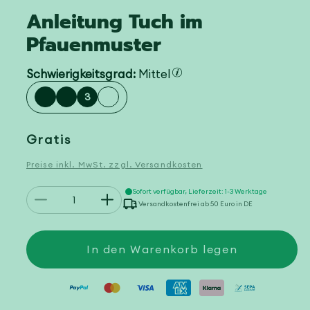
Anleitung Tuch im
Pfauenmuster
Schwierigkeitsgrad:
Mittel
3
Normaler
Gratis
Preis
Preise inkl. MwSt. zzgl. Versandkosten
Anzahl
Sofort verfügbar, Lieferzeit: 1-3 Werktage
Verringere
Erhöhe
Versandkostenfrei ab 50 Euro in DE
die
die
Menge
Menge
für
für
Anleitung
Anleitung
In den Warenkorb legen
Tuch
Tuch
im
im
Pfauenmuster
Pfauenmuster