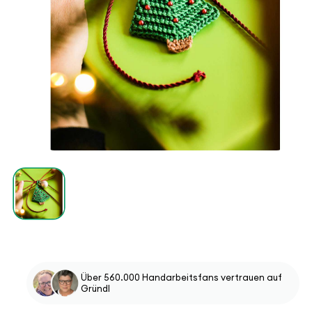
Medien
1
in
Modal
öffnen
Über 560.000 Handarbeitsfans vertrauen auf
Gründl