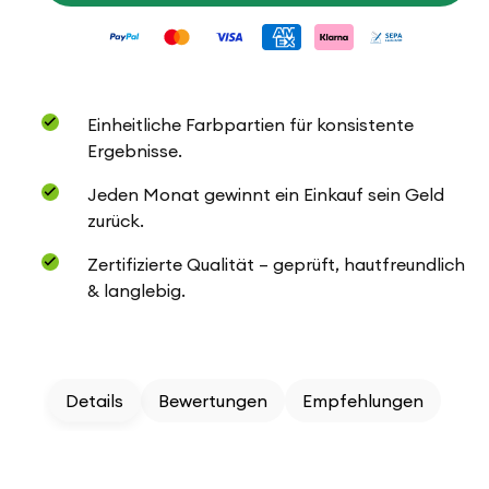
Geschenkanhänger
Geschenkanhänger
Tannenbaum
Tannenbaum
aus
aus
Cotton
Cotton
Quick
Quick
uni
uni
Einheitliche Farbpartien für konsistente
Ergebnisse.
Jeden Monat gewinnt ein Einkauf sein Geld
zurück.
Zertifizierte Qualität – geprüft, hautfreundlich
& langlebig.
Details
Bewertungen
Empfehlungen