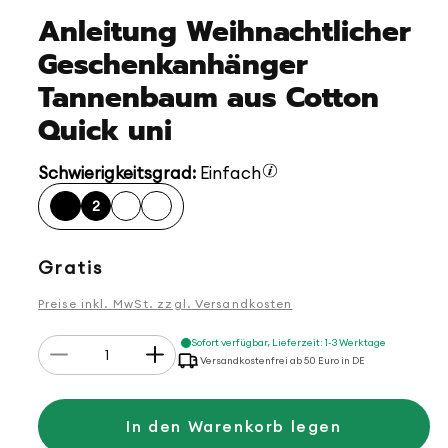
Anleitung Weihnachtlicher
Geschenkanhänger
Tannenbaum aus Cotton
Quick uni
Schwierigkeitsgrad:
Einfach
2
Normaler
Gratis
Preis
Preise inkl. MwSt. zzgl. Versandkosten
Anzahl
Sofort verfügbar, Lieferzeit: 1-3 Werktage
Verringere
Erhöhe
Versandkostenfrei ab 50 Euro in DE
die
die
Menge
Menge
für
für
Anleitung
Anleitung
In den Warenkorb legen
Weihnachtlicher
Weihnachtlicher