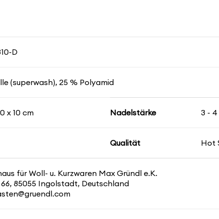
810-D
le (superwash), 25 % Polyamid
10 x 10 cm
Nadelstärke
3 - 
Qualität
Hot 
us für Woll- u. Kurzwaren Max Gründl e.K.
 66, 85055 Ingolstadt, Deutschland
kasten@gruendl.com