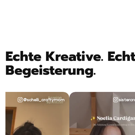
Echte Kreative. Echt
Begeisterung.
@schelli_craftymom
sistercr