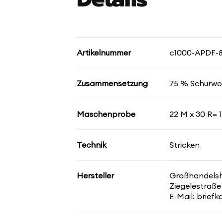
Artikelnummer
c1000-APDF-
Zusammensetzung
75 % Schurwol
Maschenprobe
22 M x 30 R= 
Technik
Stricken
Hersteller
Großhandelsha
Ziegelestraße
E-Mail: brief