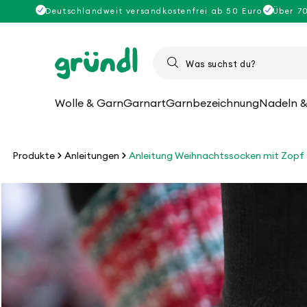
Direkt
Deutschlandweit versandkostenfrei ab 50 Euro
Über 7
zum
Inhalt
Wolle & Garn
Garnart
Garnbezeichnung
Nadeln &
Produkte
Anleitungen
Anleitung Weihnachtssocken mit Zopf
u
roduktinformationen
pringen