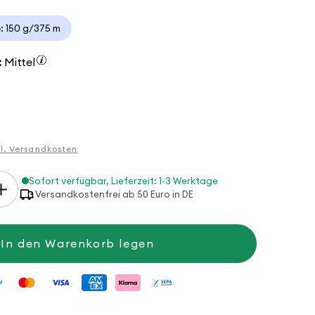
: 150 g/375 m
:
Mittel
gl. Versandkosten
Sofort verfügbar, Lieferzeit: 1-3 Werktage
Erhöhe
Versandkostenfrei ab 50 Euro in DE
die
Menge
für
Anleitung
In den Warenkorb legen
Weihnachtssocken
mit
Zopf