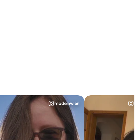
madeinwien
@s