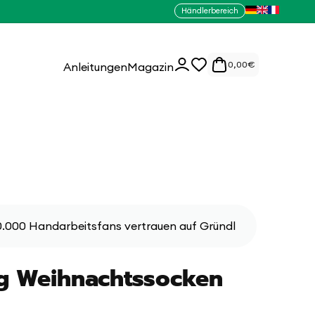
Händlerbereich
0
Einloggen
0,00
€
Anleitungen
Magazin
Artikel
.000 Handarbeitsfans vertrauen auf Gründl
g Weihnachtssocken