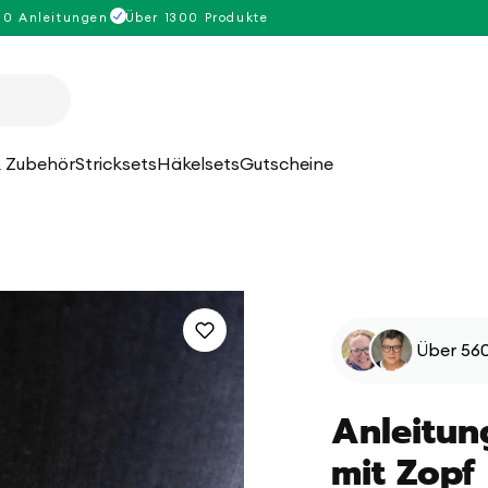
00 Anleitungen
Über 1300 Produkte
 Zubehör
Stricksets
Häkelsets
Gutscheine
Über 560
Anleitun
mit Zopf