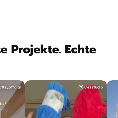
e Projekte. Echte
afts_official
julezstudio