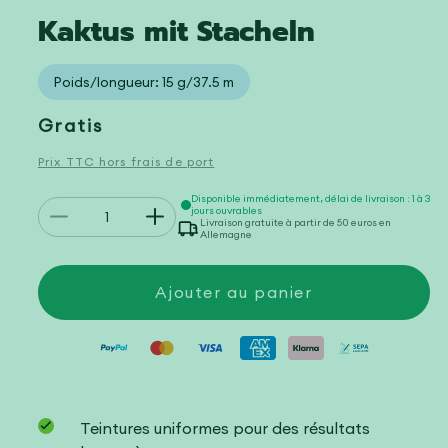
Kaktus mit Stacheln
Poids/longueur: 15 g/37.5 m
Prix
Gratis
habituel
Prix TTC hors frais de port
Quantité
Disponible immédiatement, délai de livraison : 1 à 3
jours ouvrables
Réduire
Augmenter
Livraison gratuite à partir de 50 euros en
Allemagne
la
la
quantité
quantité
de
de
Kaktus
Kaktus
Ajouter au panier
mit
mit
Stacheln
Stacheln
Teintures uniformes pour des résultats