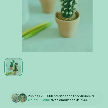
Ouvrir
le
média
1
dans
une
fenêtre
modale
Plus de 1 200 000 créatifs font confiance à
Gründl – Laine
avec amour depuis 1933.