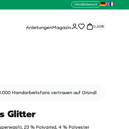
Händlerbereich
0
Einloggen
0,00
€
Anleitungen
Magazin
Artikel
.000 Handarbeitsfans vertrauen auf Gründl
 Glitter
uperwash), 23 % Polyamid, 4 % Polyester