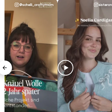
@schelli_craftymom
sistercr