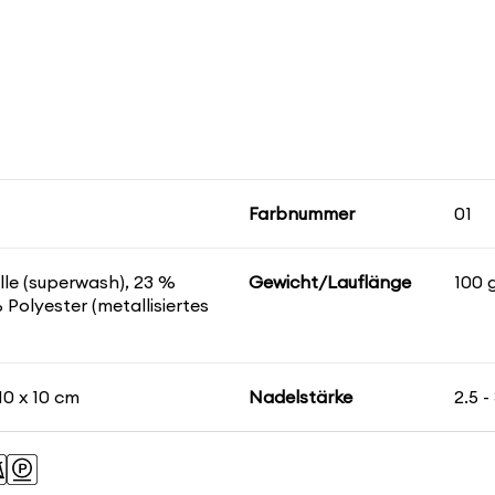
Farbnummer
01
le (superwash), 23 %
Gewicht/Lauflänge
100 
Polyester (metallisiertes
10 x 10 cm
Nadelstärke
2.5 