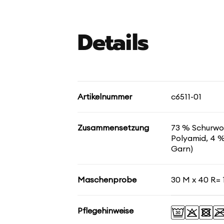
Details
Artikelnummer
c6511-01
Zusammensetzung
73 % Schurwol
Polyamid, 4 % 
Garn)
Maschenprobe
30 M x 40 R= 
Pflegehinweise