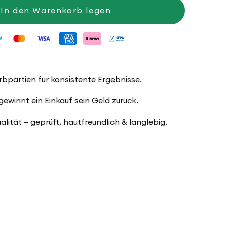
Hot
In den Warenkorb legen
Socks
Glitter
arbpartien für konsistente Ergebnisse.
winnt ein Einkauf sein Geld zurück.
ualität – geprüft, hautfreundlich & langlebig.