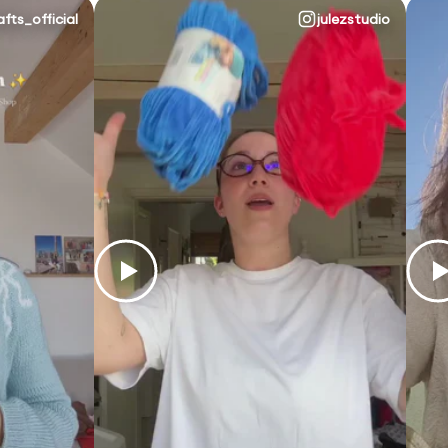
afts_official
julezstudio