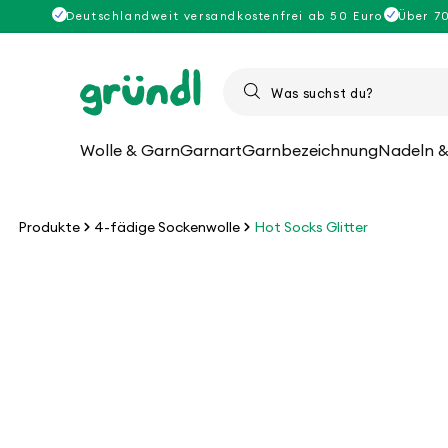
Direkt
Deutschlandweit versandkostenfrei ab 50 Euro
Über 7
zum
Inhalt
Wolle & Garn
Garnart
Garnbezeichnung
Nadeln &
Produkte
4-fädige Sockenwolle
Hot Socks Glitter
u
roduktinformationen
pringen