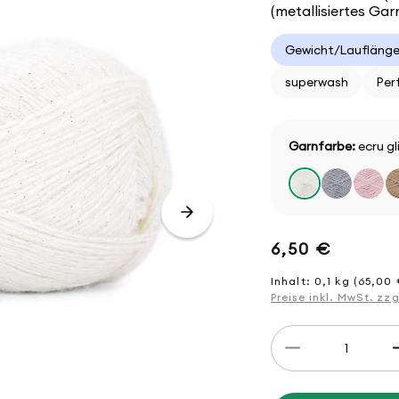
(metallisiertes Gar
Gewicht/Lauflänge
superwash
Per
Garnfarbe:
ecru gli
Normaler
6,50 €
Preis
Inhalt: 0,1 kg (65,00 
Preise inkl. MwSt. zz
Anzahl
Verringere
die
Menge
für