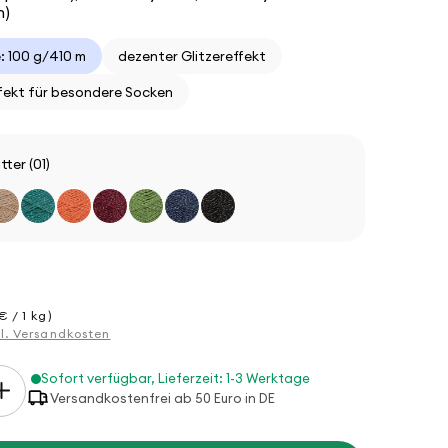
n)
: 100 g/410 m
dezenter Glitzereffekt
fekt für besondere Socken
tter (01)
€ / 1 kg)
gl. Versandkosten
Sofort verfügbar, Lieferzeit: 1-3 Werktage
Erhöhe
Versandkostenfrei ab 50 Euro in DE
die
Menge
für