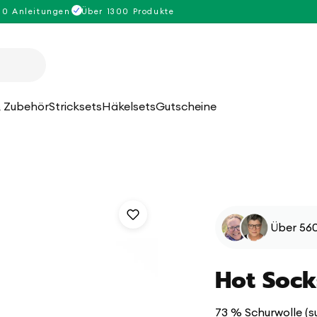
00 Anleitungen
Über 1300 Produkte
 Zubehör
Stricksets
Häkelsets
Gutscheine
Über 560
Hot Socks
73 % Schurwolle (s