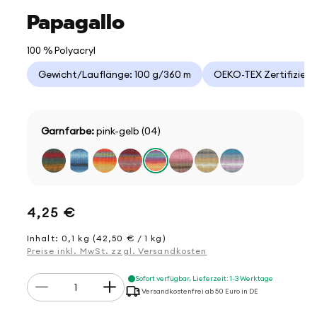
Papagallo
100 % Polyacryl
Gewicht/Lauflänge: 100 g/360 m
OEKO-TEX Zertifizier
Garnfarbe:
pink-gelb (04)
Normaler
4,25 €
Preis
Inhalt: 0,1 kg (42,50 € / 1 kg)
Preise inkl. MwSt. zzgl. Versandkosten
Anzahl
Sofort verfügbar, Lieferzeit: 1-3 Werktage
Verringere
Erhöhe
Versandkostenfrei ab 50 Euro in DE
die
die
Menge
Menge